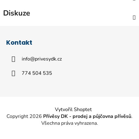
Diskuze
Z
á
Kontakt
p
a
info
@
privesydk.cz
t
í
774 504 535
Vytvořil Shoptet
Copyright 2026
Přívěsy DK - prodej a půjčovna přívěsů
.
Všechna práva vyhrazena.