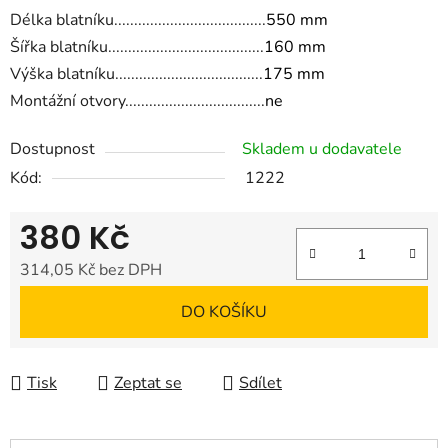
Délka blatníku......................................
550 mm
Šířka blatníku.......................................
160 mm
Výška blatníku.....................................
175 mm
Montážní otvory...................................
ne
Dostupnost
Skladem u dodavatele
Kód:
1222
380 Kč
314,05 Kč bez DPH
Měrná cena:
DO KOŠÍKU
Tisk
Zeptat se
Sdílet