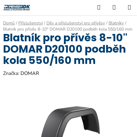
Přejít
Hledat
NÁKUP
na
KOŠÍK
obsah
Domů
/
Příslušenství
/
Díly a příslušenství pro přívěsy
/
Blatníky
/
Blatník pro přívěs 8-10" DOMAR D20100 podběh kola 550/160 mm
Blatník pro přívěs 8-10"
DOMAR D20100 podběh
kola 550/160 mm
Značka:
DOMAR