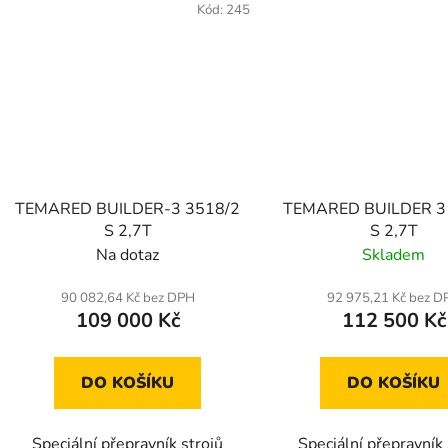
Kód:
245
TEMARED BUILDER-3 3518/2
TEMARED BUILDER 3
S 2,7T
S 2,7T
Na dotaz
Skladem
90 082,64 Kč bez DPH
92 975,21 Kč bez D
109 000 Kč
112 500 Kč
DO KOŠÍKU
DO KOŠÍKU
Speciální přepravník strojů
Speciální přepravník 