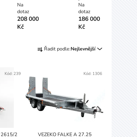
Na
Na
dotaz
dotaz
208 000
186 000
Kč
Kč
Ř
Řadit podle:
Nejlevnější
a
z
e
Kód:
239
n
Kód:
1306
í
p
r
o
d
u
k
 2615/2
VEZEKO FALKE A 27.25