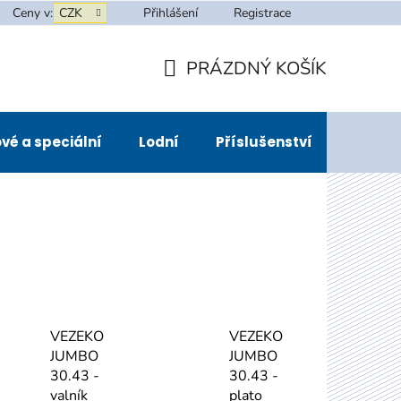
Ceny v:
CZK
Přihlášení
Registrace
PRÁZDNÝ KOŠÍK
NÁKUPNÍ
KOŠÍK
vé a speciální
Lodní
Příslušenství
Půjčov
VEZEKO
VEZEKO
JUMBO
JUMBO
30.43 -
30.43 -
valník
plato