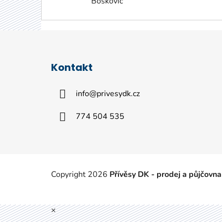
Boskovic
Z
á
Kontakt
p
a
info
@
privesydk.cz
t
í
774 504 535
Copyright 2026
Přívěsy DK - prodej a půjčovna
×