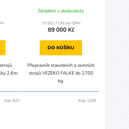
t
ů
Skladem u dodavatele
PH
73 553,72 Kč bez DPH
89 000 Kč
DO KOŠÍKU
strojů
Přepravník stavebních a zemních
ky 2,6m.
strojů VEZEKO FALKE do 2700
kg.
Kód:
827
Kód:
1309