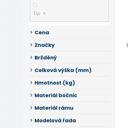
í
p
Tip
a
0
n
e
Cena
l
Značky
Bržděný
Celková výška (mm)
Hmotnost (kg)
Materiál bočnic
Materiál rámu
Modelová řada