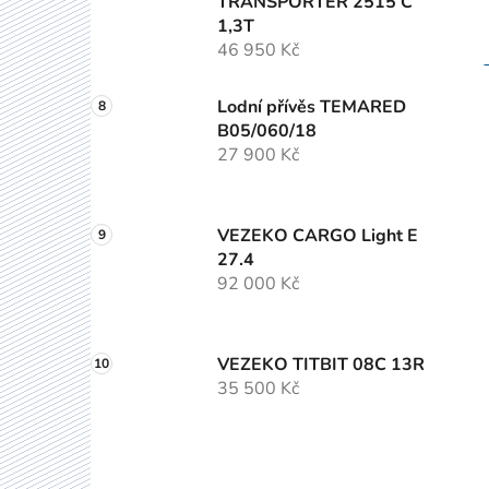
TRANSPORTER 2515 C
1,3T
46 950 Kč
Lodní přívěs TEMARED
B05/060/18
27 900 Kč
VEZEKO CARGO Light E
27.4
92 000 Kč
VEZEKO TITBIT 08C 13R
35 500 Kč