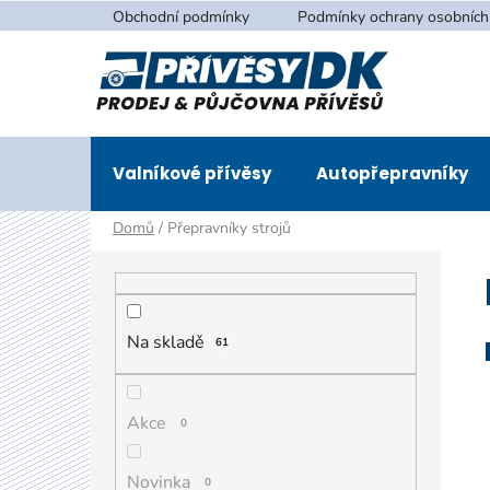
Přejít
Obchodní podmínky
Podmínky ochrany osobních
na
obsah
Valníkové přívěsy
Autopřepravníky
Domů
/
Přepravníky strojů
P
o
s
t
Na skladě
61
r
a
Akce
0
n
n
Novinka
0