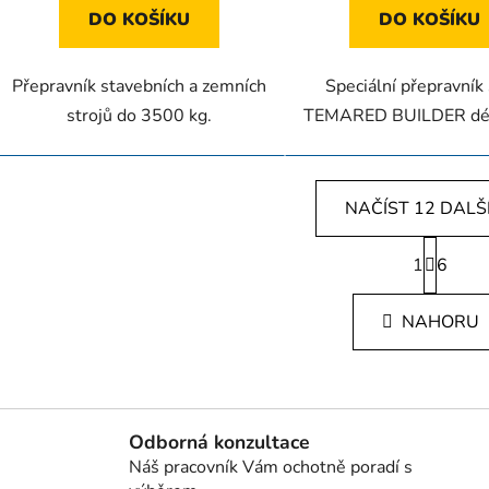
DO KOŠÍKU
DO KOŠÍKU
Přepravník stavebních a zemních
Speciální přepravník 
strojů do 3500 kg.
TEMARED BUILDER dél
NAČÍST 12 DALŠ
S
1
t
6
O
r
v
á
l
NAHORU
n
á
k
d
o
v
a
á
c
n
í
Odborná konzultace
í
p
Náš pracovník Vám ochotně poradí s