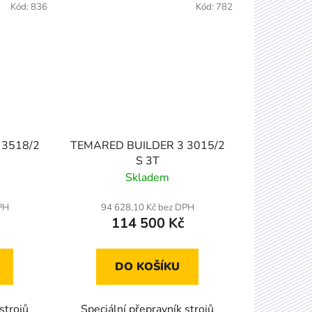
Kód:
836
Kód:
782
 3518/2
TEMARED BUILDER 3 3015/2
S 3T
Skladem
PH
94 628,10 Kč bez DPH
114 500 Kč
DO KOŠÍKU
strojů
Speciální přepravník strojů