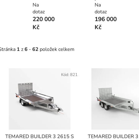
Na
Na
dotaz
dotaz
220 000
196 000
Kč
Kč
Stránka
1
z
6
-
62
položek celkem
V
ý
Kód:
821
p
i
s
p
r
o
d
TEMARED BUILDER 3 2615 S
TEMARED BUILDER 3