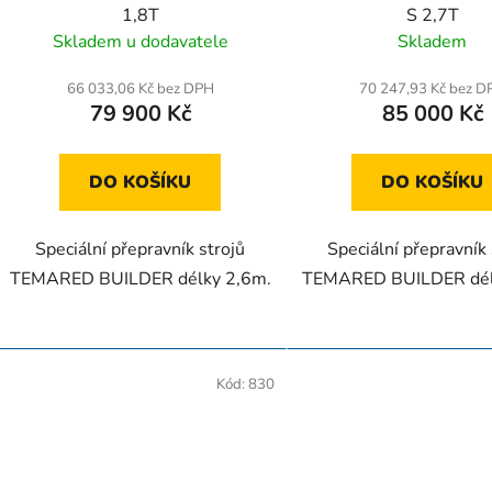
u
1,8T
S 2,7T
k
Skladem u dodavatele
Skladem
t
ů
66 033,06 Kč bez DPH
70 247,93 Kč bez D
79 900 Kč
85 000 Kč
DO KOŠÍKU
DO KOŠÍKU
Speciální přepravník strojů
Speciální přepravník 
TEMARED BUILDER délky 2,6m.
TEMARED BUILDER dél
Kód:
830