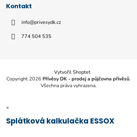
á
Kontakt
p
a
info
@
privesydk.cz
t
í
774 504 535
Vytvořil Shoptet
Copyright 2026
Přívěsy DK - prodej a půjčovna přívěsů
.
Všechna práva vyhrazena.
×
Splátková kalkulačka ESSOX