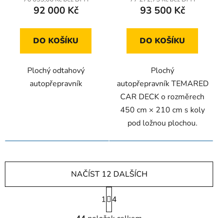
92 000 Kč
93 500 Kč
DO KOŠÍKU
DO KOŠÍKU
Plochý odtahový
Plochý
autopřepravník
autopřepravník TEMARED
CAR DECK o rozměrech
450 cm × 210 cm s koly
pod ložnou plochou.
NAČÍST 12 DALŠÍCH
S
1
t
4
r
O