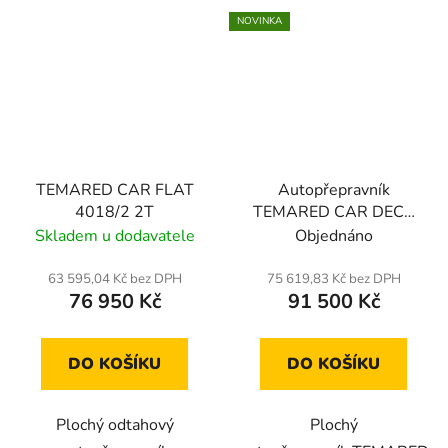
NOVINKA
TEMARED CAR FLAT
Autopřepravník
4018/2 2T
TEMARED CAR DECK
4521/2 S 2,7T
Skladem u dodavatele
Objednáno
63 595,04 Kč bez DPH
75 619,83 Kč bez DPH
76 950 Kč
91 500 Kč
DO KOŠÍKU
DO KOŠÍKU
Plochý odtahový
Plochý