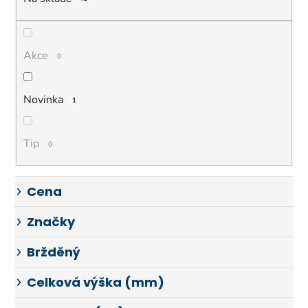
p
r
o
d
Akce
0
u
k
Novinka
1
t
ů
Tip
0
Cena
Značky
Bržděný
Celková výška (mm)