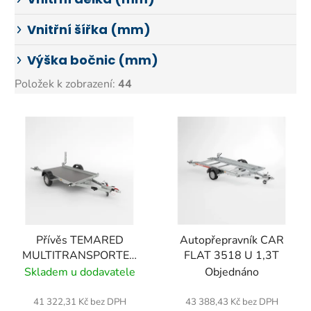
Vnitřní šířka (mm)
Výška bočnic (mm)
Položek k zobrazení:
44
V
ý
p
i
s
p
r
o
Přívěs TEMARED
Autopřepravník CAR
MULTITRANSPORTER
FLAT 3518 U 1,3T
d
3016 C 1,3T
Skladem u dodavatele
Objednáno
u
k
41 322,31 Kč bez DPH
43 388,43 Kč bez DPH