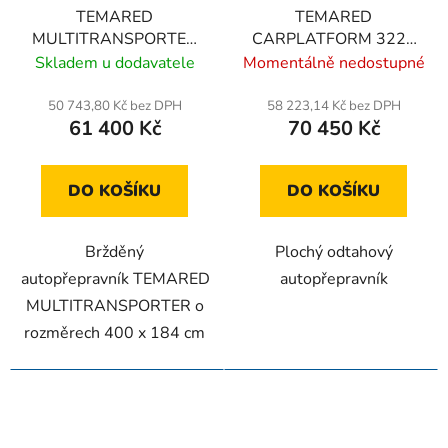
TEMARED
TEMARED
MULTITRANSPORTER
CARPLATFORM 3221
4018 C 1,5T
1,8T
Skladem u dodavatele
Momentálně nedostupné
50 743,80 Kč bez DPH
58 223,14 Kč bez DPH
61 400 Kč
70 450 Kč
DO KOŠÍKU
DO KOŠÍKU
Bržděný
Plochý odtahový
autopřepravník TEMARED
autopřepravník
MULTITRANSPORTER o
rozměrech 400 x 184 cm