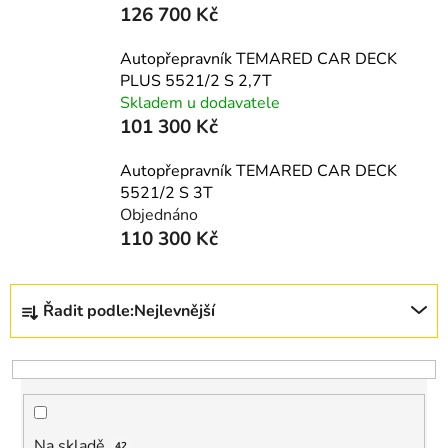
126 700 Kč
Autopřepravník TEMARED CAR DECK
PLUS 5521/2 S 2,7T
Skladem u dodavatele
101 300 Kč
Autopřepravník TEMARED CAR DECK
5521/2 S 3T
Objednáno
110 300 Kč
Ř
Řadit podle:
Nejlevnější
a
z
e
n
í
Na skladě
42