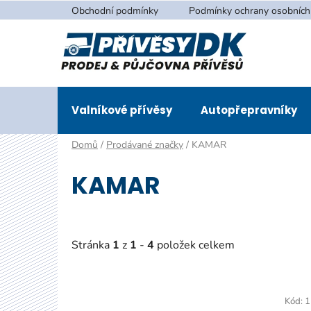
Přejít
Obchodní podmínky
Podmínky ochrany osobních
na
obsah
Valníkové přívěsy
Autopřepravníky
Domů
/
Prodávané značky
/
KAMAR
KAMAR
Stránka
1
z
1
-
4
položek celkem
V
ý
Kód:
1