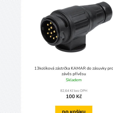
p
i
s
p
r
o
d
u
k
t
13kolíková zástrčka KAMAR do zásuvky pr
ů
závěs přívěsu
Skladem
82,64 Kč bez DPH
100 Kč
DO KOŠÍKU