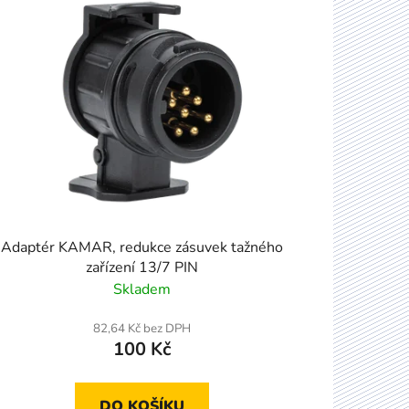
í
p
r
o
d
u
k
t
ů
Adaptér KAMAR, redukce zásuvek tažného
zařízení 13/7 PIN
Skladem
82,64 Kč bez DPH
100 Kč
DO KOŠÍKU