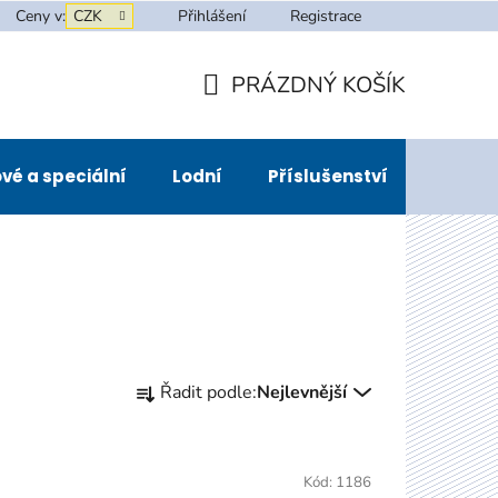
Ceny v:
CZK
Přihlášení
Registrace
PRÁZDNÝ KOŠÍK
NÁKUPNÍ
KOŠÍK
vé a speciální
Lodní
Příslušenství
Půjčov
Ř
Řadit podle:
Nejlevnější
a
z
e
n
Kód:
1186