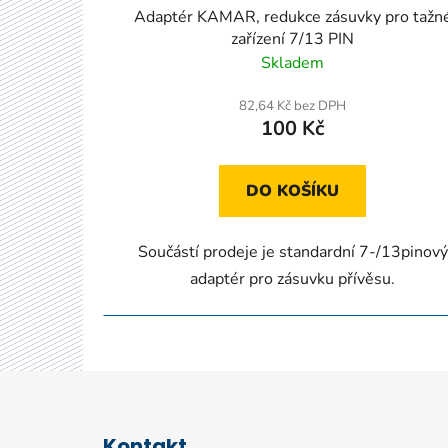
Adaptér KAMAR, redukce zásuvky pro tažn
zařízení 7/13 PIN
Skladem
82,64 Kč bez DPH
100 Kč
DO KOŠÍKU
Součástí prodeje je standardní 7-/13pinový
adaptér pro zásuvku přívěsu.
Z
á
Kontakt