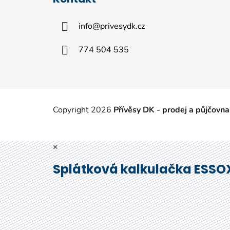
p
a
info
@
privesydk.cz
t
í
774 504 535
Copyright 2026
Přívěsy DK - prodej a půjčovna
×
Splátková kalkulačka ESSO