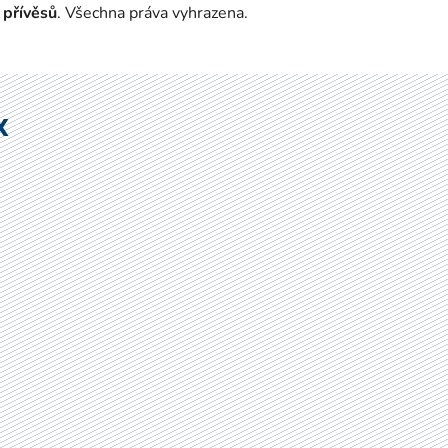
 přívěsů
. Všechna práva vyhrazena.
X