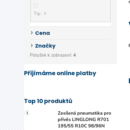
í
p
Tip
a
0
n
e
Cena
l
Značky
Položek k zobrazení:
4
Přijímáme online platby
Top 10 produktů
Zesílená pneumatika pro
přívěs LINGLONG R701
195/55 R10C 98/96N