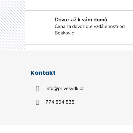
Dovoz až k vám domů
Cena za dovoz dle vzdálenosti od
Boskovic
Z
á
Kontakt
p
a
info
@
privesydk.cz
t
í
774 504 535