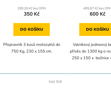
t
ů
289,26 Kč bez DPH
495,87 Kč bez DP
350 Kč
600 Kč
DO KOŠÍKU
DO KOŠÍKU
Přepravník 3 kusů motocyklů do
Valníkový jednoosý b
750 Kg, 230 x 155 cm.
přívěs do 1300 kg o r
250 x 150 x bočnice 
Kód:
926