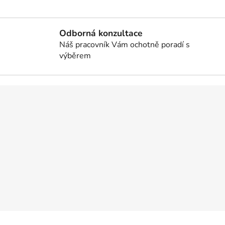
v
l
á
Odborná konzultace
d
Náš pracovník Vám ochotně poradí s
a
výběrem
c
í
p
r
v
k
y
v
ý
p
i
s
u