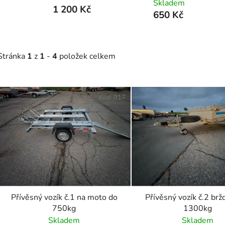
Skladem
1 200 Kč
650 Kč
Stránka
1
z
1
-
4
položek celkem
V
ý
Kód:
917
p
i
s
p
r
o
d
Přívěsný vozík č.1 na moto do
Přívěsný vozík č.2 br
u
750kg
1300kg
k
Skladem
Skladem