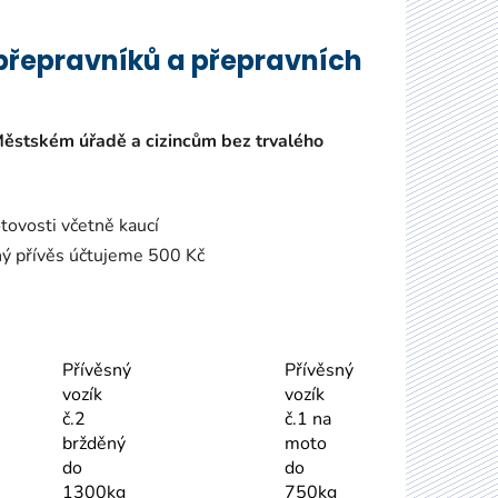
pravníků a přepravních
m úřadě a cizincům bez trvalého
etně kaucí
tujeme 500 Kč
Přívěsný
Přívěsný
vozík
vozík
č.2
č.1 na
bržděný
moto
do
do
1300kg
750kg