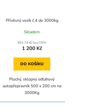
Přívěsný vozík č.4 do 3000kg
Skladem
991,74 Kč bez DPH
1 200 Kč
DO KOŠÍKU
Plochý, sklopný odtahový
autopřepravník 500 x 200 cm na
3000Kg
O