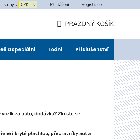
Ceny v:
CZK
Přihlášení
Registrace
PRÁZDNÝ KOŠÍK
NÁKUPNÍ
KOŠÍK
vé a speciální
Lodní
Příslušenství
Půjčov
 za auto, dodávku? Zkuste se
ryté plachtou, přepravníky aut a