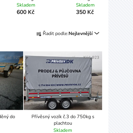
Skladem
Skladem
600 Kč
350 Kč
Ř
Řadit podle:
Nejlevnější
a
z
e
Kód:
920
n
Kód:
923
í
p
r
o
d
u
k
žděný do
Přívěsný vozík č.3 do 750kg s
t
plachtou
ů
Skladem