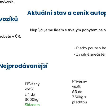
motorek.
Aktuální stav a ceník autopře
vozíků
Nepůjčujeme lidem s trvalým pobytem na Městské
pobytu v ČR.
- Platby pouze v hotovosti vč
- Za silně znečištěný přívěs úč
Nejprodávanější
Přívěsný
Přívěsný
vozík
vozík
č.3 do
č.4 do
750kg s
3000kg
plachtou
Skladem