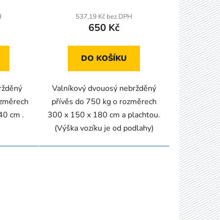
H
537,19 Kč bez DPH
650 Kč
DO KOŠÍKU
ržděný
Valníkový dvouosý nebržděný
ozměrech
přívěs do 750 kg o rozměrech
40 cm .
300 x 150 x 180 cm a plachtou.
(Výška vozíku je od podlahy)