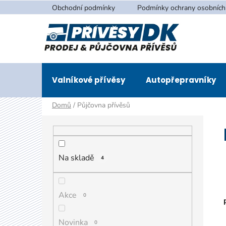
Přejít
Obchodní podmínky
Podmínky ochrany osobních
na
obsah
Valníkové přívěsy
Autopřepravníky
Domů
/
Půjčovna přívěsů
P
o
s
t
Na skladě
4
r
a
Akce
0
n
n
Novinka
0