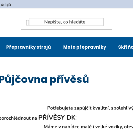
 údajů
Přepravníky strojů
Moto přepravníky
Skříňo
Půjčovna přívěsů
Potřebujete zapůjčit kvalitní, spolehlivý vozík
PŘÍVĚSY DK
porozhlédnout na
!
Máme v nabídce malé i velké vozíky, otevřené i k