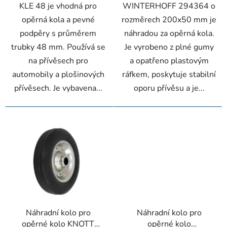
KLE 48 je vhodná pro
WINTERHOFF 294364 o
opěrná kola a pevné
rozměrech 200x50 mm je
podpěry s průměrem
náhradou za opěrná kola.
trubky 48 mm. Používá se
Je vyrobeno z plné gumy
na přívěsech pro
a opatřeno plastovým
automobily a plošinových
ráfkem, poskytuje stabilní
přívěsech. Je vybavena...
oporu přívěsu a je...
Náhradní kolo pro
Náhradní kolo pro
opěrné kolo KNOTT
opěrné kolo