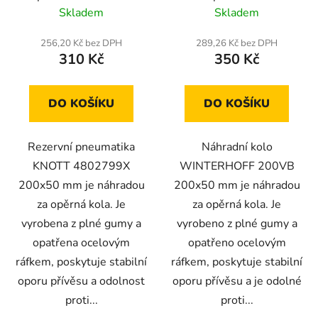
4802799X z plné gumy
WINTERHOFF 200VB z
Skladem
Skladem
200x50 mm
plné gumy 200x50 mm
256,20 Kč bez DPH
289,26 Kč bez DPH
310 Kč
350 Kč
DO KOŠÍKU
DO KOŠÍKU
Rezervní pneumatika
Náhradní kolo
KNOTT 4802799X
WINTERHOFF 200VB
200x50 mm je náhradou
200x50 mm je náhradou
za opěrná kola. Je
za opěrná kola. Je
vyrobena z plné gumy a
vyrobeno z plné gumy a
opatřena ocelovým
opatřeno ocelovým
ráfkem, poskytuje stabilní
ráfkem, poskytuje stabilní
oporu přívěsu a odolnost
oporu přívěsu a je odolné
proti...
proti...