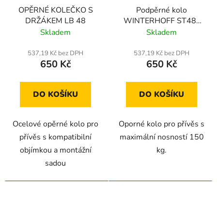
OPĚRNÉ KOLEČKO S
Podpěrné kolo
DRŽÁKEM LB 48
WINTERHOFF ST48-
200V 150 kg 48 mm
Skladem
Skladem
505-725 mm
537,19 Kč bez DPH
537,19 Kč bez DPH
650 Kč
650 Kč
DO KOŠÍKU
DO KOŠÍKU
Ocelové opěrné kolo pro
Oporné kolo pro přívěs s
přívěs s kompatibilní
maximální nosností 150
objímkou ​​a montážní
kg.
sadou