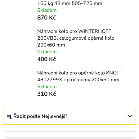
150 kg 48 mm 505-725 mm
Skladem
870 Kč
Náhradní kolo pro WINTERHOFF
200VBB, celogumové opěrné kolo
200x60 mm
Skladem
400 Kč
Náhradní kolo pro opěrné kolo KNOTT
4802799X z plné gumy 200x50 mm
Skladem
310 Kč
Ř
Řadit podle:
Nejlevnější
a
z
e