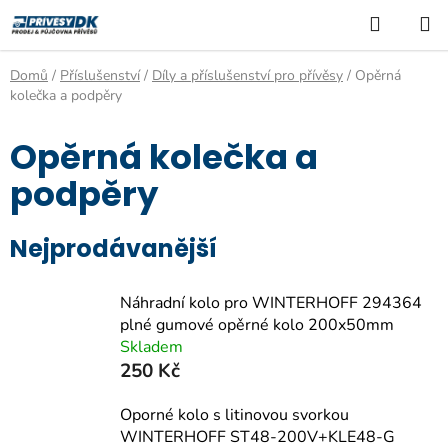
Přejít
Hledat
N
na
K
obsah
Domů
/
Příslušenství
/
Díly a příslušenství pro přívěsy
/
Opěrná
kolečka a podpěry
Opěrná kolečka a
podpěry
Nejprodávanější
Náhradní kolo pro WINTERHOFF 294364
plné gumové opěrné kolo 200x50mm
Skladem
250 Kč
Oporné kolo s litinovou svorkou
WINTERHOFF ST48-200V+KLE48-G