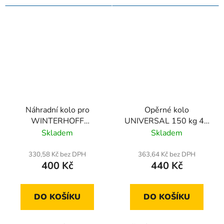
Náhradní kolo pro
Opěrné kolo
WINTERHOFF
UNIVERSAL 150 kg 48
200VBB, celogumové
mm 505-730 mm
Skladem
Skladem
opěrné kolo 200x60
mm
330,58 Kč bez DPH
363,64 Kč bez DPH
400 Kč
440 Kč
DO KOŠÍKU
DO KOŠÍKU