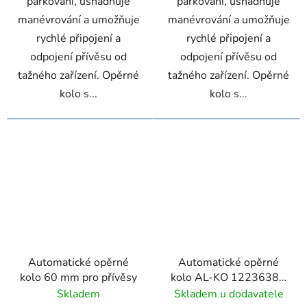
parkování, usnadňuje
parkování, usnadňuje
manévrování a umožňuje
manévrování a umožňuje
rychlé připojení a
rychlé připojení a
odpojení přívěsu od
odpojení přívěsu od
tažného zařízení. Opěrné
tažného zařízení. Opěrné
kolo s...
kolo s...
Automatické opěrné
Automatické opěrné
kolo 60 mm pro přívěsy
kolo AL-KO 1223638 s
rukojetí 500 kg 60 mm
Skladem
Skladem u dodavatele