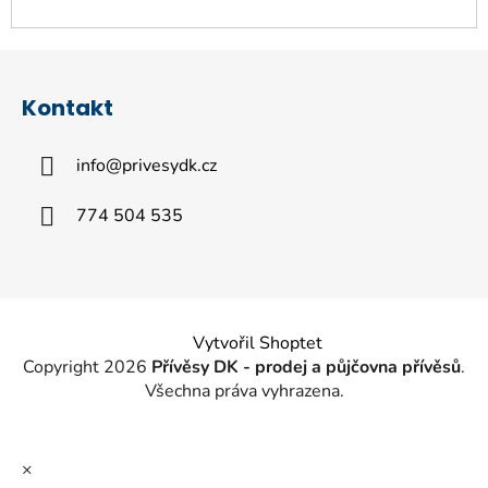
u
Z
á
Kontakt
p
a
info
@
privesydk.cz
t
í
774 504 535
Vytvořil Shoptet
Copyright 2026
Přívěsy DK - prodej a půjčovna přívěsů
.
Všechna práva vyhrazena.
×