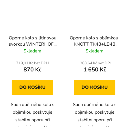
Oporné kolo s litinovou
Oporné kolo s objímkou ​​
svorkou WINTERHOFF
KNOTT TK48+LB48
ST48-200V+KLE48-G
150kg 48mm 500-
Skladem
Skladem
150 kg 48 mm 505-
720mm
725 mm
719,01 Kč bez DPH
1 363,64 Kč bez DPH
870 Kč
1 650 Kč
DO KOŠÍKU
DO KOŠÍKU
Sada opěrného kola s
Sada opěrného kola s
objímkou ​​poskytuje
objímkou ​​poskytuje
stabilní oporu při
stabilní oporu při