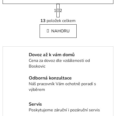
S
1
t
2
r
O
á
13
položek celkem
v
n
l
k
NAHORU
á
o
d
v
a
á
c
n
Dovoz až k vám domů
í
í
Cena za dovoz dle vzdálenosti od
p
Boskovic
r
v
Odborná konzultace
k
Náš pracovník Vám ochotně poradí s
y
výběrem
v
ý
p
Servis
i
Poskytujeme záruční i pozáruční servis
s