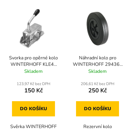
V
ý
p
i
s
p
r
o
Svorka pro opěrné kolo
Náhradní kolo pro
WINTERHOFF KLE48
WINTERHOFF 294364
d
48 mm
plné gumové opěrné
Skladem
Skladem
u
kolo 200x50mm
k
123,97 Kč bez DPH
206,61 Kč bez DPH
t
150 Kč
250 Kč
ů
DO KOŠÍKU
DO KOŠÍKU
Svěrka WINTERHOFF
Rezervní kolo