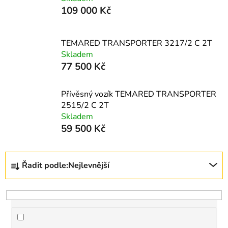
109 000 Kč
TEMARED TRANSPORTER 3217/2 C 2T
Skladem
77 500 Kč
Přívěsný vozík TEMARED TRANSPORTER
2515/2 C 2T
Skladem
59 500 Kč
Ř
Řadit podle:
Nejlevnější
a
z
e
n
í