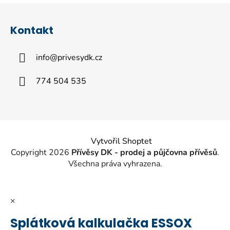
Z
á
Kontakt
p
a
info
@
privesydk.cz
t
í
774 504 535
Vytvořil Shoptet
Copyright 2026
Přívěsy DK - prodej a půjčovna přívěsů
.
Všechna práva vyhrazena.
×
Splátková kalkulačka ESSOX