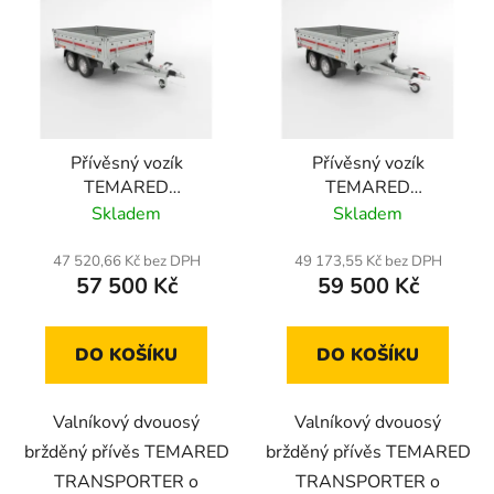
p
i
s
p
r
o
Přívěsný vozík
Přívěsný vozík
TEMARED
TEMARED
d
TRANSPORTER
TRANSPORTER
Skladem
Skladem
u
2515/2 C 1,5T
2515/2 C 2T
k
47 520,66 Kč bez DPH
49 173,55 Kč bez DPH
t
57 500 Kč
59 500 Kč
ů
DO KOŠÍKU
DO KOŠÍKU
Valníkový dvouosý
Valníkový dvouosý
bržděný přívěs TEMARED
bržděný přívěs TEMARED
TRANSPORTER o
TRANSPORTER o