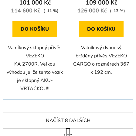
101 000 Kč
109 000 Kč
114 600 Kč
126 000 Kč
(–11 %)
(–13 %)
DO KOŠÍKU
DO KOŠÍKU
Valníkový sklopný přívěs
Valníkový dvouosý
VEZEKO
bržděný přívěs VEZEKO
KA 2700R. Velkou
CARGO o rozměrech 367
výhodou je, že tento vozík
x 192 cm.
je sklopný AKU-
VRTAČKOU!!
NAČÍST 8 DALŠÍCH
S