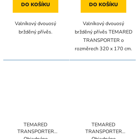
DO KOŠÍKU
DO KOŠÍKU
Valníkový dvouosý
Valníkový dvouosý
bržděný přívěs.
bržděný přívěs TEMARED
TRANSPORTER o
rozměrech 320 x 170 cm.
TEMARED
TEMARED
TRANSPORTER
TRANSPORTER
3617/2 C 2T
3617/2 C 1,5T