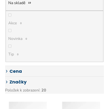
p
Na skladě
19
r
o
d
Akce
0
u
k
Novinka
0
t
ů
Tip
0
Cena
Značky
Položek k zobrazení:
20
V
ý