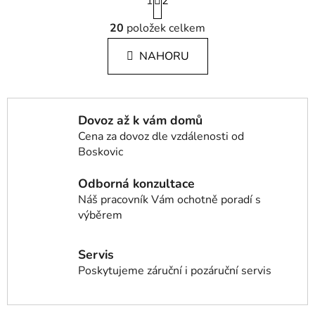
1
t
2
r
O
á
20
položek celkem
v
n
l
k
NAHORU
á
o
d
v
a
á
c
n
Dovoz až k vám domů
í
í
Cena za dovoz dle vzdálenosti od
p
Boskovic
r
v
Odborná konzultace
k
Náš pracovník Vám ochotně poradí s
y
výběrem
v
ý
p
Servis
i
Poskytujeme záruční i pozáruční servis
s
u