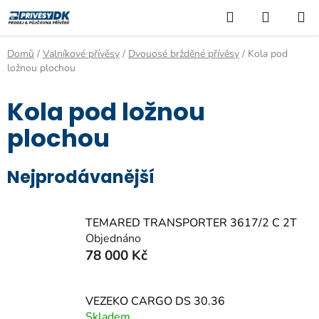
Přejít
Hledat
NÁKUP
na
KOŠÍK
obsah
Domů
/
Valníkové přívěsy
/
Dvouosé bržděné přívěsy
/
Kola pod
ložnou plochou
Kola pod ložnou
plochou
Nejprodávanější
TEMARED TRANSPORTER 3617/2 C 2T
Objednáno
78 000 Kč
VEZEKO CARGO DS 30.36
Skladem