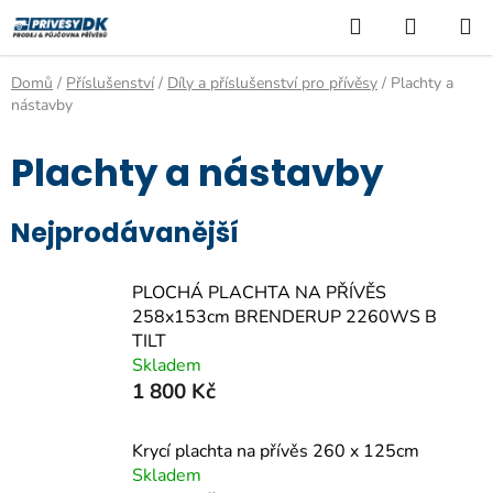
Přejít
Hledat
NÁKUP
na
KOŠÍK
obsah
Domů
/
Příslušenství
/
Díly a příslušenství pro přívěsy
/
Plachty a
nástavby
Plachty a nástavby
Nejprodávanější
PLOCHÁ PLACHTA NA PŘÍVĚS
258x153cm BRENDERUP 2260WS B
TILT
Skladem
1 800 Kč
Krycí plachta na přívěs 260 x 125cm
Skladem