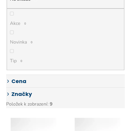
p
r
o
d
Akce
0
u
k
Novinka
0
t
ů
Tip
0
Cena
Značky
Položek k zobrazení:
9
V
ý