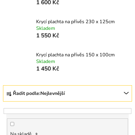
1 600 Kč
Krycí plachta na přívěs 230 x 125cm
Skladem
1 550 Kč
Krycí plachta na přívěs 150 x 100cm
Skladem
1 450 Kč
Ř
Řadit podle:
Nejlevnější
a
z
e
n
í
Na skladě
9