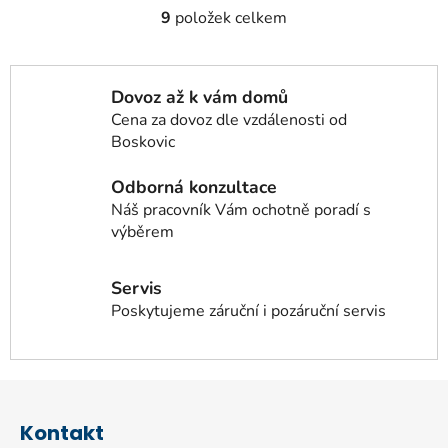
9
položek celkem
O
v
l
á
Dovoz až k vám domů
d
Cena za dovoz dle vzdálenosti od
a
Boskovic
c
í
Odborná konzultace
p
Náš pracovník Vám ochotně poradí s
r
výběrem
v
k
Servis
y
Poskytujeme záruční i pozáruční servis
v
ý
p
i
Z
s
á
u
Kontakt
p