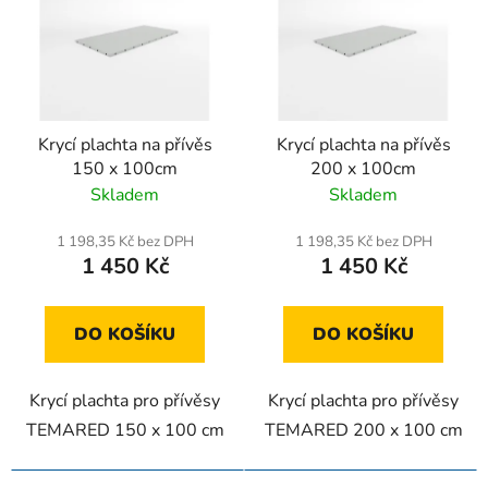
p
i
s
p
r
o
Krycí plachta na přívěs
Krycí plachta na přívěs
150 x 100cm
200 x 100cm
d
Skladem
Skladem
u
k
1 198,35 Kč bez DPH
1 198,35 Kč bez DPH
t
1 450 Kč
1 450 Kč
ů
DO KOŠÍKU
DO KOŠÍKU
Krycí plachta pro přívěsy
Krycí plachta pro přívěsy
TEMARED 150 x 100 cm
TEMARED 200 x 100 cm