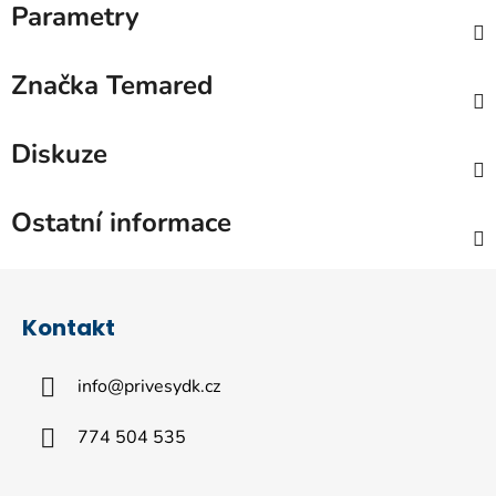
Parametry
Značka
Temared
Diskuze
Ostatní informace
Z
á
Kontakt
p
a
info
@
privesydk.cz
t
í
774 504 535