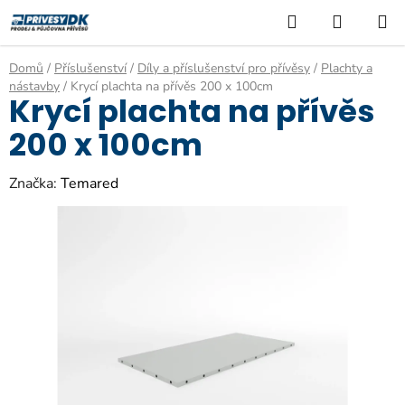
Přejít
Hledat
NÁKUP
na
KOŠÍK
obsah
Domů
/
Příslušenství
/
Díly a příslušenství pro přívěsy
/
Plachty a
nástavby
/
Krycí plachta na přívěs 200 x 100cm
Krycí plachta na přívěs
200 x 100cm
Značka:
Temared