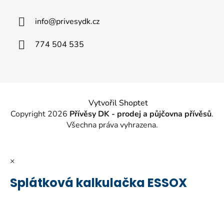
p
a
info
@
privesydk.cz
t
í
774 504 535
Vytvořil Shoptet
Copyright 2026
Přívěsy DK - prodej a půjčovna přívěsů
.
Všechna práva vyhrazena.
×
Splátková kalkulačka ESSOX