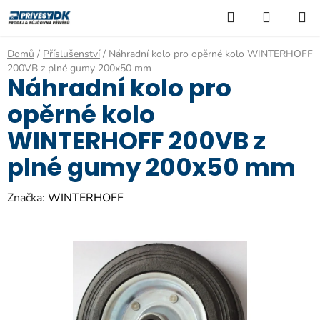
Přejít
Hledat
NÁKUP
na
KOŠÍK
obsah
Domů
/
Příslušenství
/
Náhradní kolo pro opěrné kolo WINTERHOFF
200VB z plné gumy 200x50 mm
Náhradní kolo pro
opěrné kolo
WINTERHOFF 200VB z
plné gumy 200x50 mm
Značka:
WINTERHOFF