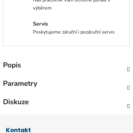
Náš pracovník Vám ochotně poradí s
výběrem
Servis
Poskytujeme záruční i pozáruční servis
Popis
Parametry
Diskuze
Z
á
Kontakt