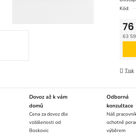
Kód:
76
63 59
Měrná
Tisk
Dovoz až k vám
Odborná
domů
konzultace
Cena za dovoz dle
Náš pracovn
vzdálenosti od
ochotně pora
Boskovic
výběrem