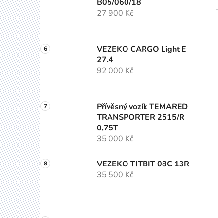
B05/060/18
27 900 Kč
VEZEKO CARGO Light E
27.4
92 000 Kč
Přívěsný vozík TEMARED
TRANSPORTER 2515/R
0,75T
35 000 Kč
VEZEKO TITBIT 08C 13R
35 500 Kč