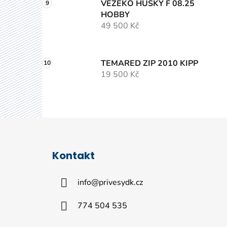
VEZEKO HUSKY F 08.25
HOBBY
49 500 Kč
TEMARED ZIP 2010 KIPP
19 500 Kč
Z
á
Kontakt
p
a
info
@
privesydk.cz
t
í
774 504 535