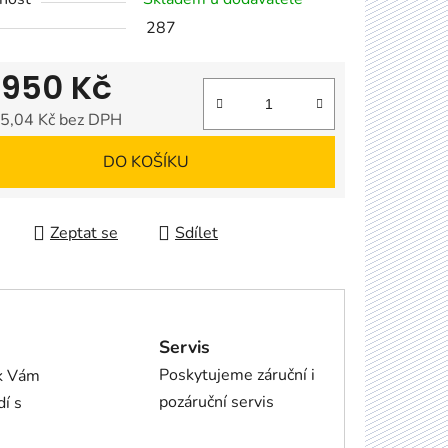
287
 950 Kč
5,04 Kč bez DPH
 cena:
DO KOŠÍKU
Zeptat se
Sdílet
Servis
Poskytujeme záruční i
ík Vám
pozáruční servis
dí s