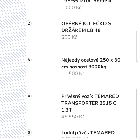
195/55 R10C 98/96N
í
1 000 Kč
p
a
OPĚRNÉ KOLEČKO S
n
DRŽÁKEM LB 48
e
650 Kč
l
Nájezdy ocelové 250 x 30
cm nosnost 3000kg
11 500 Kč
Přívěsný vozík TEMARED
TRANSPORTER 2515 C
1,3T
46 950 Kč
Lodní přívěs TEMARED