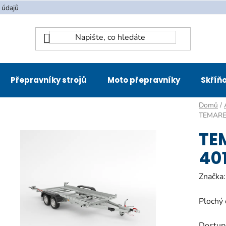
 údajů
Přepravníky strojů
Moto přepravníky
Skříňo
Domů
/
TEMARE
TE
401
Značka
Plochý 
Dostup