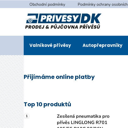
Přejít
Obchodní podmínky
Podmínky ochrany osobních
na
obsah
Valníkové přívěsy
Autopřepravníky
P
Přijímáme online platby
o
s
t
r
Top 10 produktů
a
n
Zesílená pneumatika pro
n
přívěs LINGLONG R701