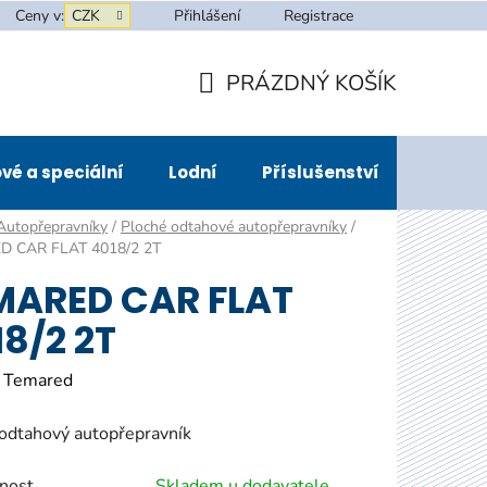
Ceny v:
CZK
Přihlášení
Registrace
PRÁZDNÝ KOŠÍK
NÁKUPNÍ
KOŠÍK
vé a speciální
Lodní
Příslušenství
Půjčov
Autopřepravníky
/
Ploché odtahové autopřepravníky
/
D CAR FLAT 4018/2 2T
MARED CAR FLAT
8/2 2T
:
Temared
odtahový autopřepravník
nost
Skladem u dodavatele