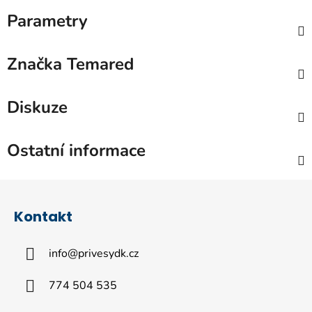
Parametry
Značka
Temared
Diskuze
Ostatní informace
Z
á
Kontakt
p
a
info
@
privesydk.cz
t
í
774 504 535