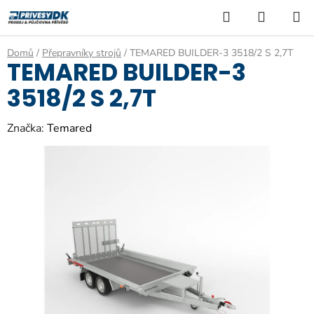
Přejít
Hledat
NÁKUP
na
KOŠÍK
obsah
Domů
/
Přepravníky strojů
/
TEMARED BUILDER-3 3518/2 S 2,7T
TEMARED BUILDER-3
3518/2 S 2,7T
Značka:
Temared