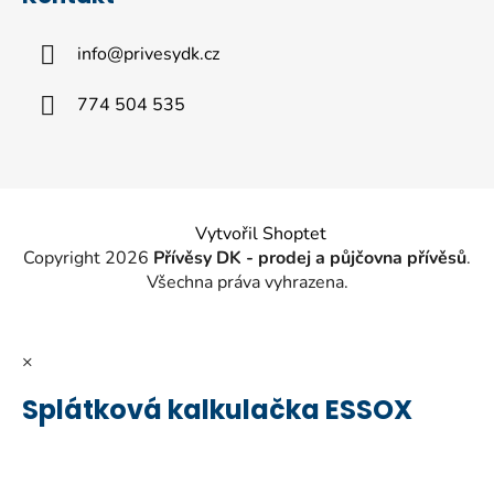
p
a
info
@
privesydk.cz
t
í
774 504 535
Vytvořil Shoptet
Copyright 2026
Přívěsy DK - prodej a půjčovna přívěsů
.
Všechna práva vyhrazena.
×
Splátková kalkulačka ESSOX