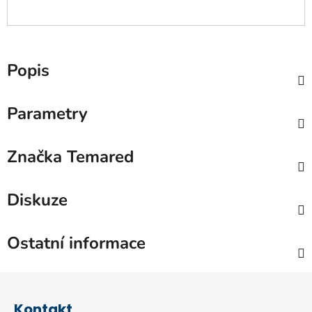
Popis
Parametry
Značka
Temared
Diskuze
Ostatní informace
Z
á
Kontakt