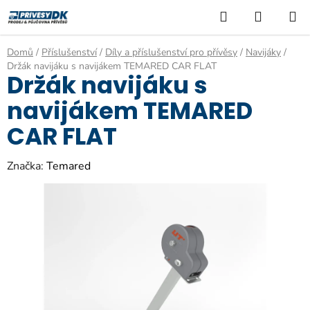
Přejít
Hledat
NÁKUP
na
KOŠÍK
obsah
Domů
/
Příslušenství
/
Díly a příslušenství pro přívěsy
/
Navijáky
/
Držák navijáku s navijákem TEMARED CAR FLAT
Držák navijáku s
navijákem TEMARED
CAR FLAT
Značka:
Temared