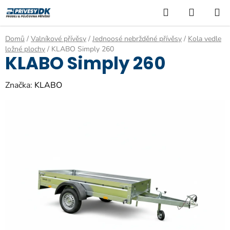
Přejít
Hledat
NÁKUP
na
KOŠÍK
obsah
Domů
/
Valníkové přívěsy
/
Jednoosé nebržděné přívěsy
/
Kola vedle
ložné plochy
/
KLABO Simply 260
KLABO Simply 260
Značka:
KLABO