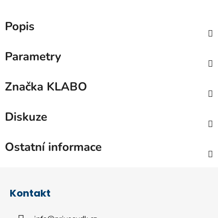
Popis
Parametry
Značka
KLABO
Diskuze
Ostatní informace
Z
á
Kontakt
p
a