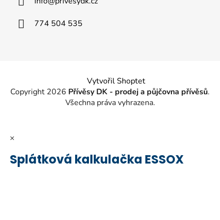
info
@
privesydk.cz
t
í
774 504 535
Vytvořil Shoptet
Copyright 2026
Přívěsy DK - prodej a půjčovna přívěsů
.
Všechna práva vyhrazena.
×
Splátková kalkulačka ESSOX