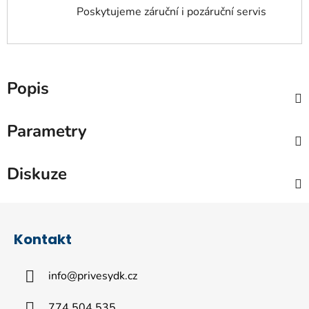
Poskytujeme záruční i pozáruční servis
Popis
Parametry
Diskuze
Z
á
Kontakt
p
a
info
@
privesydk.cz
t
í
774 504 535