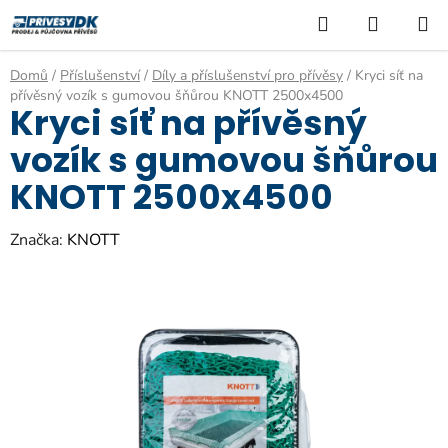
Přejít
Hledat
NÁKUP
na
KOŠÍK
obsah
Domů
/
Příslušenství
/
Díly a příslušenství pro přívěsy
/
Kryci síť na
přívěsný vozík s gumovou šňůrou KNOTT 2500x4500
Kryci síť na přívěsný
vozík s gumovou šňůrou
KNOTT 2500x4500
Značka:
KNOTT