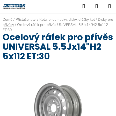
Přejít
Hledat
NÁKUP
na
KOŠÍK
obsah
Domů
/
Příslušenství
/
Kola, pneumatiky, disky, držáky kol
/
Disky pro
přívěsy
/
Ocelový ráfek pro přívěs UNIVERSAL 5.5Jx14"H2 5x112
ET:30
Ocelový ráfek pro přívěs
UNIVERSAL 5.5Jx14"H2
5x112 ET:30