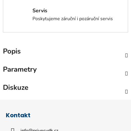
Servis
Poskytujeme záruční i pozáruční servis
Popis
Parametry
Diskuze
Z
á
Kontakt
p
a
info
@
privesydk.cz