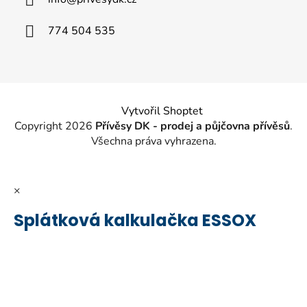
t
í
774 504 535
Vytvořil Shoptet
Copyright 2026
Přívěsy DK - prodej a půjčovna přívěsů
.
Všechna práva vyhrazena.
×
Splátková kalkulačka ESSOX