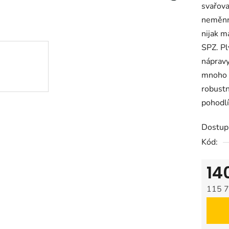
svařova
neměnn
nijak m
SPZ.
Pl
nápravy
mnoho 
robustn
pohodlí
Dostup
Kód:
14
115 7
Měrná