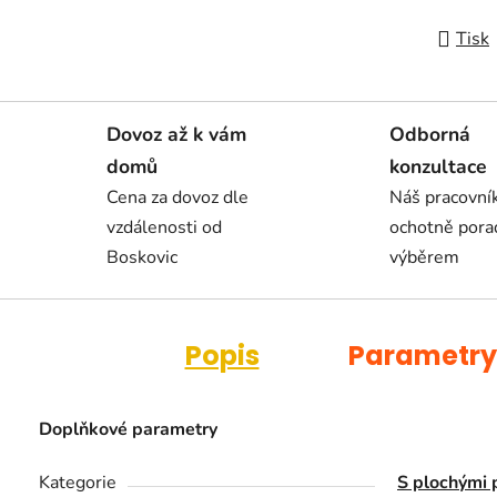
Tisk
Dovoz až k vám
Odborná
domů
konzultace
Cena za dovoz dle
Náš pracovn
vzdálenosti od
ochotně pora
Boskovic
výběrem
Popis
Parametry
Doplňkové parametry
Kategorie
S plochými