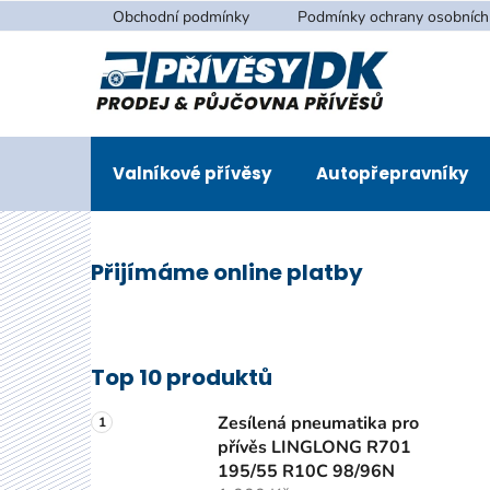
Přejít
Obchodní podmínky
Podmínky ochrany osobních
na
obsah
Valníkové přívěsy
Autopřepravníky
P
Přijímáme online platby
o
s
t
r
Top 10 produktů
a
n
Zesílená pneumatika pro
n
přívěs LINGLONG R701
195/55 R10C 98/96N
í