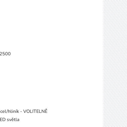
,2500
ocel/hliník - VOLITELNĚ
LED světla