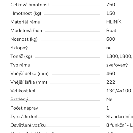
Celková hmotnost
750
Hmotnost (kg)
150
Materiál rámu
HLINÍK
Modelová řada
Boat
Nosnost (kg)
600
Sklopný
ne
Tonáž (kg)
1300,1800
Typ rámu
svařovaný
Vnější délka (mm)
460
Vnější šířka (mm)
222
Velikost kol
13C/4x100
Bržděný
Ne
Počet náprav
1
Typ ráfku kol
Standardní 
Osvětlení vozíku
8 funkční - 