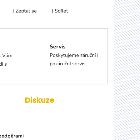
Zeptat se
Sdílet
Servis
Poskytujeme záruční i
ík Vám
pozáruční servis
dí s
Diskuze
 podpěrami