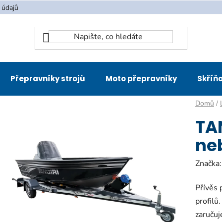
 údajů
Přepravníky strojů
Moto přepravníky
Skříňo
Domů
/
TA
ne
Značka
Přívěs 
profilů.
zaručuj