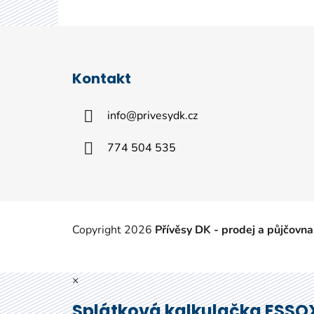
Z
á
Kontakt
p
a
info
@
privesydk.cz
t
í
774 504 535
Copyright 2026
Přívěsy DK - prodej a půjčovna
×
Splátková kalkulačka ESSO