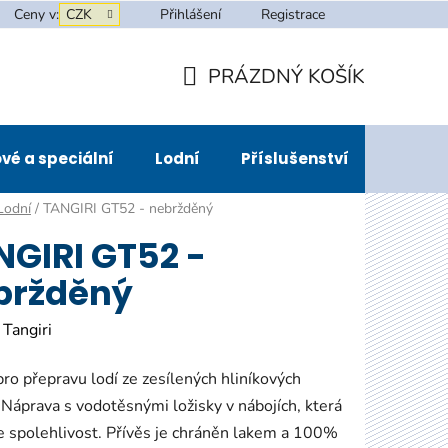
Ceny v:
CZK
Přihlášení
Registrace
PRÁZDNÝ KOŠÍK
NÁKUPNÍ
KOŠÍK
vé a speciální
Lodní
Příslušenství
Půjčov
Lodní
/
TANGIRI GT52 - nebržděný
NGIRI GT52 -
bržděný
:
Tangiri
pro přepravu lodí ze zesílených hliníkových
Náprava s vodotěsnými ložisky v nábojích, která
e spolehlivost.
Přívěs je chráněn lakem a 100%