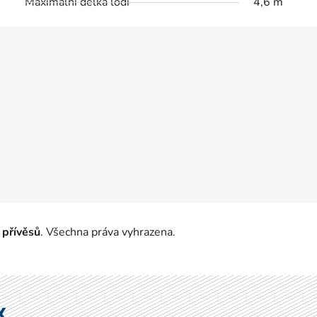
Maximální délka lodi
4,6 m
 přívěsů
. Všechna práva vyhrazena.
X