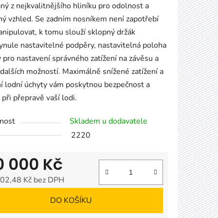
ný z nejkvalitnějšího hliníku pro odolnost a
ý vzhled.
Se z
adním nosníkem není zapotřebí
anipulovat, k tomu slouží sklopný držák
ynule nastavitelné podpěry, nastavitelná poloha
 pro nastavení správného zatížení na závěsu a
dalších možností.
Maximálně snížené zatížení a
í lodní úchyty vám poskytnou bezpečnost a
 při přepravě vaší lodi.
nost
Skladem u dodavatele
2220
0 000 Kč
02,48 Kč bez DPH
 cena:
DO KOŠÍKU