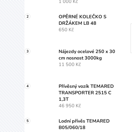
1 000 Kč
p
a
OPĚRNÉ KOLEČKO S
n
DRŽÁKEM LB 48
e
650 Kč
l
Nájezdy ocelové 250 x 30
cm nosnost 3000kg
11 500 Kč
Přívěsný vozík TEMARED
TRANSPORTER 2515 C
1,3T
46 950 Kč
Lodní přívěs TEMARED
B05/060/18