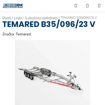
Přejít
Hledat
NÁKUP
na
KOŠÍK
obsah
Domů
/
Lodní
/
S plochými podpěrami
/
TEMARED B35/096/23 V
TEMARED B35/096/23 V
Značka:
Temared