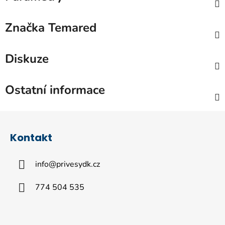
Značka
Temared
Diskuze
Ostatní informace
Z
á
Kontakt
p
a
info
@
privesydk.cz
t
í
774 504 535