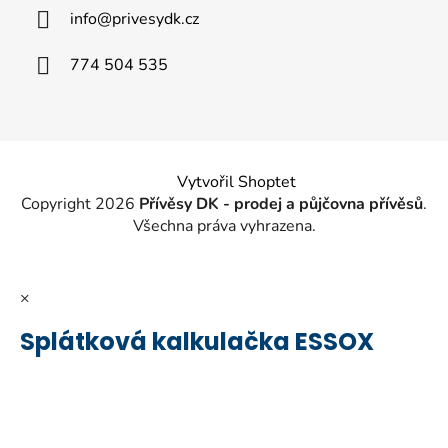
a
info
@
privesydk.cz
t
í
774 504 535
Vytvořil Shoptet
Copyright 2026
Přívěsy DK - prodej a půjčovna přívěsů
.
Všechna práva vyhrazena.
×
Splátková kalkulačka ESSOX