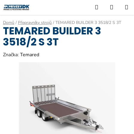
Přejít
Hledat
NÁKUP
na
KOŠÍK
obsah
Domů
/
Přepravníky strojů
/
TEMARED BUILDER 3 3518/2 S 3T
TEMARED BUILDER 3
3518/2 S 3T
Značka:
Temared