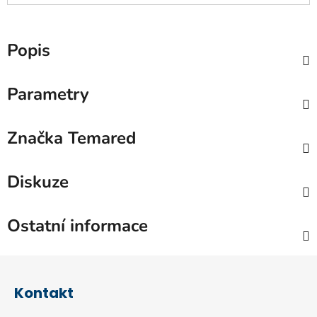
Popis
Parametry
Značka
Temared
Diskuze
Ostatní informace
Z
á
Kontakt
p