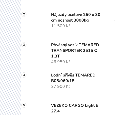
p
a
Nájezdy ocelové 250 x 30
n
cm nosnost 3000kg
e
11 500 Kč
l
Přívěsný vozík TEMARED
TRANSPORTER 2515 C
1,3T
46 950 Kč
Lodní přívěs TEMARED
B05/060/18
27 900 Kč
VEZEKO CARGO Light E
27.4