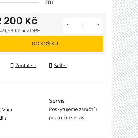
281
2 200 Kč
49,59 Kč bez DPH
 cena:
DO KOŠÍKU
Zeptat se
Sdílet
Servis
Poskytujeme záruční i
ík Vám
pozáruční servis
dí s