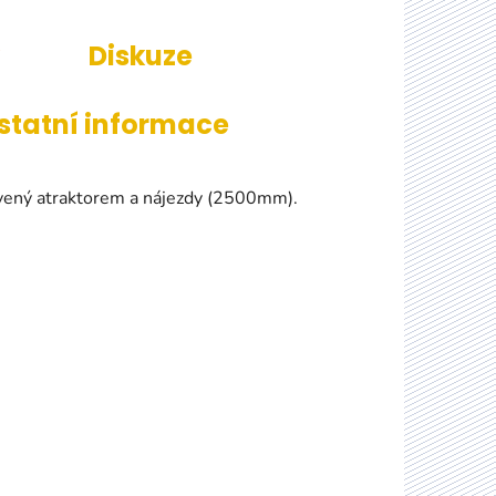
Diskuze
statní informace
avený atraktorem a nájezdy (2500mm).