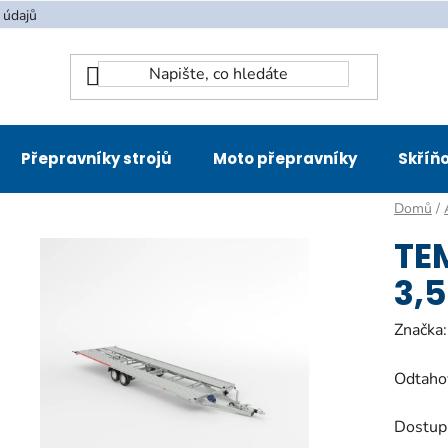
 údajů
Přepravníky strojů
Moto přepravníky
Skříňo
Domů
/
TE
3,
Značka
Odtaho
Dostup