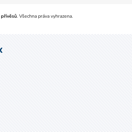
 přívěsů
. Všechna práva vyhrazena.
X