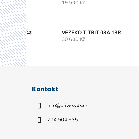
19 500 Kč
VEZEKO TITBIT 08A 13R
30 600 Kč
Z
á
Kontakt
p
a
info
@
privesydk.cz
t
í
774 504 535