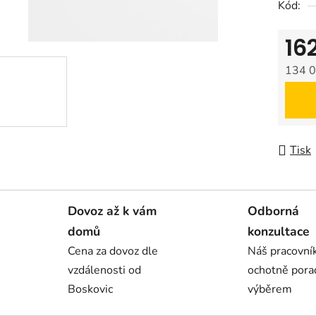
Kód:
16
134 0
Měrná
Tisk
Dovoz až k vám
Odborná
domů
konzultace
Cena za dovoz dle
Náš pracovn
vzdálenosti od
ochotně pora
Boskovic
výběrem