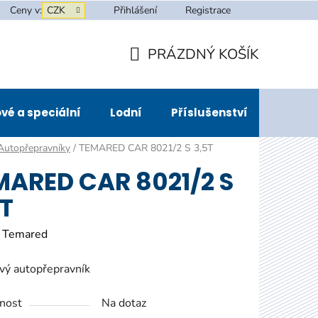
Ceny v:
CZK
Přihlášení
Registrace
PRÁZDNÝ KOŠÍK
NÁKUPNÍ
KOŠÍK
vé a speciální
Lodní
Příslušenství
Půjčov
Autopřepravníky
/
TEMARED CAR 8021/2 S 3,5T
MARED CAR 8021/2 S
5T
:
Temared
vý autopřepravník
nost
Na dotaz