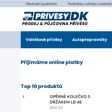
Přejít
Obchodní podmínky
Podmínky ochrany osobních
na
obsah
Valníkové přívěsy
Autopřepravníky
P
Přijímáme online platby
o
s
t
r
Top 10 produktů
a
n
OPĚRNÉ KOLEČKO S
n
DRŽÁKEM LB 48
650 Kč
í