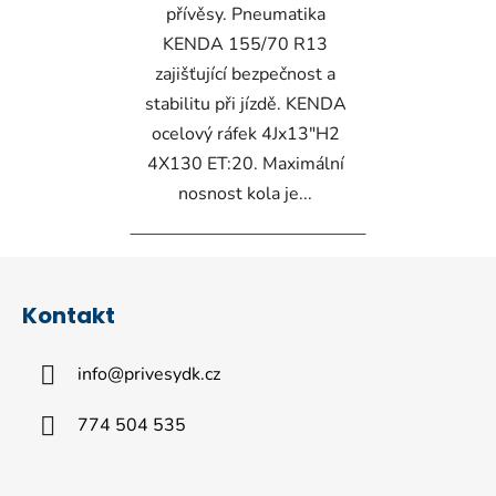
přívěsy. Pneumatika
KENDA 155/70 R13
zajišťující bezpečnost a
stabilitu při jízdě. KENDA
ocelový ráfek 4Jx13"H2
4X130 ET:20. Maximální
nosnost kola je...
Z
á
Kontakt
p
a
info
@
privesydk.cz
t
í
774 504 535