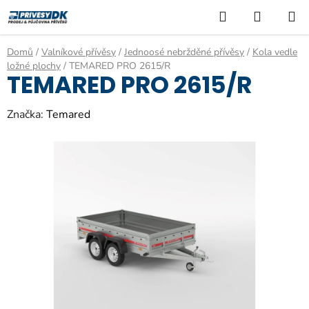
Přejít
Hledat
NÁKUP
na
KOŠÍK
obsah
Domů
/
Valníkové přívěsy
/
Jednoosé nebržděné přívěsy
/
Kola vedle
ložné plochy
/
TEMARED PRO 2615/R
TEMARED PRO 2615/R
Značka:
Temared