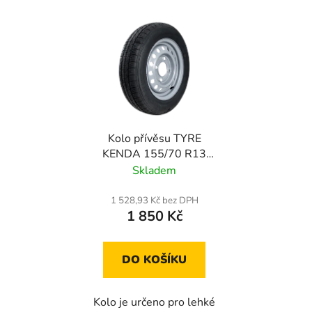
Kolo přívěsu TYRE
KENDA 155/70 R13
74N KENDA RIM
Skladem
4Jx13"H2 4x130 ET:20
1 528,93 Kč bez DPH
1 850 Kč
DO KOŠÍKU
Kolo je určeno pro lehké