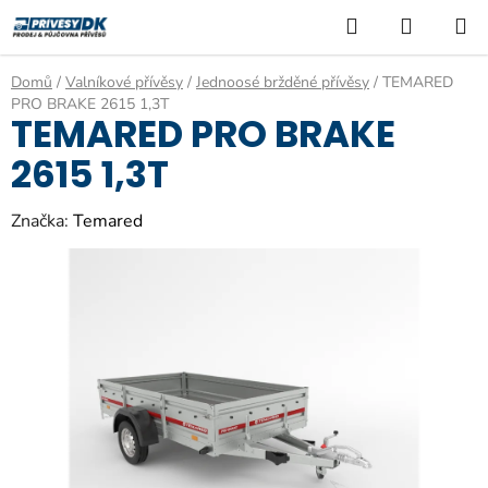
Přejít
Hledat
NÁKUP
na
KOŠÍK
obsah
Domů
/
Valníkové přívěsy
/
Jednoosé bržděné přívěsy
/
TEMARED
PRO BRAKE 2615 1,3T
TEMARED PRO BRAKE
2615 1,3T
Značka:
Temared