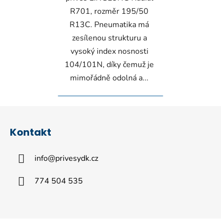
R701, rozměr 195/50
R13C. Pneumatika má
zesílenou strukturu a
vysoký index nosnosti
104/101N, díky čemuž je
mimořádně odolná a...
Z
á
Kontakt
p
a
info
@
privesydk.cz
t
í
774 504 535