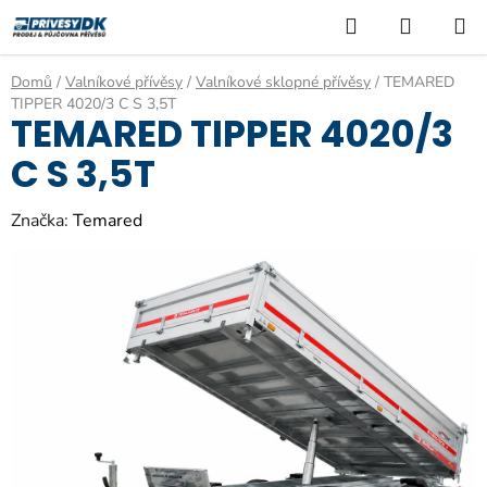
Přejít
Hledat
NÁKUP
na
KOŠÍK
obsah
Domů
/
Valníkové přívěsy
/
Valníkové sklopné přívěsy
/
TEMARED
TIPPER 4020/3 C S 3,5T
TEMARED TIPPER 4020/3
C S 3,5T
Značka:
Temared