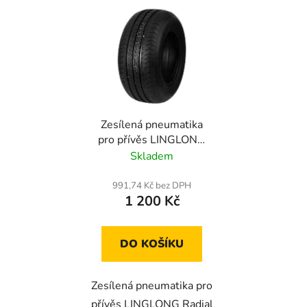
Zesílená pneumatika
pro přívěs LINGLONG
R701 195/50 R13C
Skladem
104/101N
991,74 Kč bez DPH
1 200 Kč
DO KOŠÍKU
Zesílená pneumatika pro
přívěs LINGLONG Radial