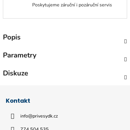
Poskytujeme záruční i pozáruční servis
Popis
Parametry
Diskuze
Z
á
Kontakt
p
a
info
@
privesydk.cz
t
í
774 504 535