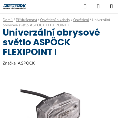
Přejít
Hledat
NÁKUP
na
KOŠÍK
obsah
Domů
/
Příslušenství
/
Osvětlení a kabely
/
Osvětlení
/
Univerzální
obrysové světlo ASPÖCK FLEXIPOINT I
Univerzální obrysové
světlo ASPÖCK
FLEXIPOINT I
Značka:
ASPOCK