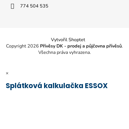
í
774 504 535
Vytvořil Shoptet
Copyright 2026
Přívěsy DK - prodej a půjčovna přívěsů
.
Všechna práva vyhrazena.
×
Splátková kalkulačka ESSOX