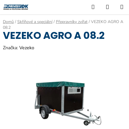
Přejít
Hledat
NÁKUP
na
KOŠÍK
obsah
Domů
/
Skříňové a speciální
/
Přepravníky zvířat
/
VEZEKO AGRO A
08.2
VEZEKO AGRO A 08.2
Značka:
Vezeko