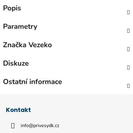
Popis
Parametry
Značka
Vezeko
Diskuze
Ostatní informace
Z
á
Kontakt
p
a
info
@
privesydk.cz
t