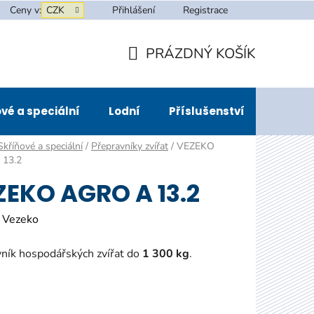
Ceny v:
CZK
Přihlášení
Registrace
PRÁZDNÝ KOŠÍK
NÁKUPNÍ
KOŠÍK
vé a speciální
Lodní
Příslušenství
Půjčov
Skříňové a speciální
/
Přepravníky zvířat
/
VEZEKO
 13.2
ZEKO AGRO A 13.2
:
Vezeko
ník hospodářských zvířat do
1 300 kg
.