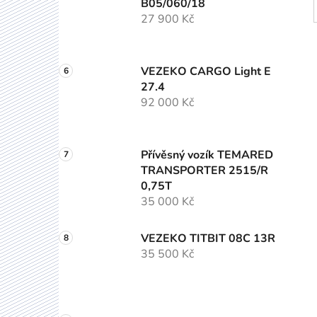
B05/060/18
27 900 Kč
VEZEKO CARGO Light E
27.4
92 000 Kč
Přívěsný vozík TEMARED
TRANSPORTER 2515/R
0,75T
35 000 Kč
VEZEKO TITBIT 08C 13R
35 500 Kč