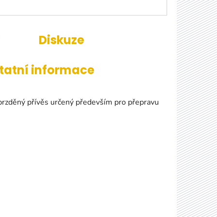
Diskuze
tatní informace
rzděný přívěs určený především pro přepravu