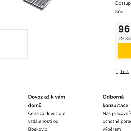
Dostup
Kód:
96
79 33
Měrná
Tisk
Dovoz až k vám
Odborná
domů
konzultace
Cena za dovoz dle
Náš pracovn
vzdálenosti od
ochotně pora
Boskovic
výběrem