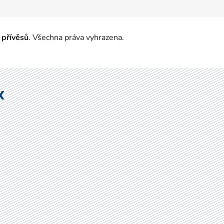
 přívěsů
. Všechna práva vyhrazena.
X