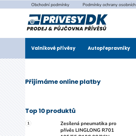
Přejít
Obchodní podmínky
Podmínky ochrany osobních
na
obsah
Valníkové přívěsy
Autopřepravníky
P
Přijímáme online platby
o
s
t
r
Top 10 produktů
a
n
Zesílená pneumatika pro
n
přívěs LINGLONG R701