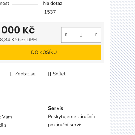
nost
Na dotaz
1537
 000 Kč
8,84 Kč bez DPH
 cena:
DO KOŠÍKU
Zeptat se
Sdílet
Servis
Poskytujeme záruční i
ík Vám
pozáruční servis
dí s