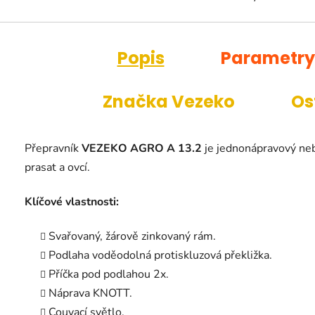
Popis
Parametry
Značka
Vezeko
Os
Přepravník
VEZEKO AGRO A 13.2
je jednonápravový neb
prasat a ovcí.
Klíčové vlastnosti:
Svařovaný, žárově zinkovaný rám.
Podlaha voděodolná protiskluzová překližka.
Příčka pod podlahou 2x.
Náprava KNOTT.
Couvací světlo.