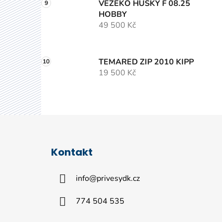
VEZEKO HUSKY F 08.25
HOBBY
49 500 Kč
TEMARED ZIP 2010 KIPP
19 500 Kč
Z
á
Kontakt
p
a
info
@
privesydk.cz
t
í
774 504 535