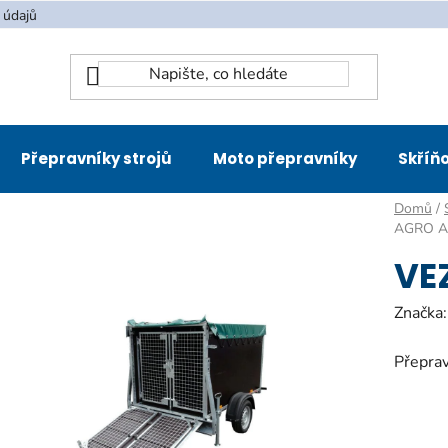
 údajů
Přepravníky strojů
Moto přepravníky
Skříňo
Domů
/
AGRO A
VE
Značka
Přeprav