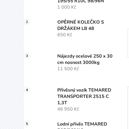
195/55 R10C 98/96N
í
1 000 Kč
p
a
OPĚRNÉ KOLEČKO S
n
DRŽÁKEM LB 48
e
650 Kč
l
Nájezdy ocelové 250 x 30
cm nosnost 3000kg
11 500 Kč
Přívěsný vozík TEMARED
TRANSPORTER 2515 C
1,3T
46 950 Kč
Lodní přívěs TEMARED