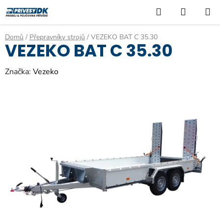
Přejít
Hledat
NÁKUP
na
KOŠÍK
obsah
Domů
/
Přepravníky strojů
/
VEZEKO BAT C 35.30
VEZEKO BAT C 35.30
Značka:
Vezeko