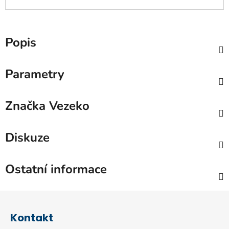
Popis
Parametry
Značka
Vezeko
Diskuze
Ostatní informace
Z
á
Kontakt
p