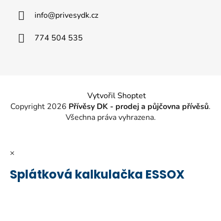
a
info
@
privesydk.cz
t
í
774 504 535
Vytvořil Shoptet
Copyright 2026
Přívěsy DK - prodej a půjčovna přívěsů
.
Všechna práva vyhrazena.
×
Splátková kalkulačka ESSOX