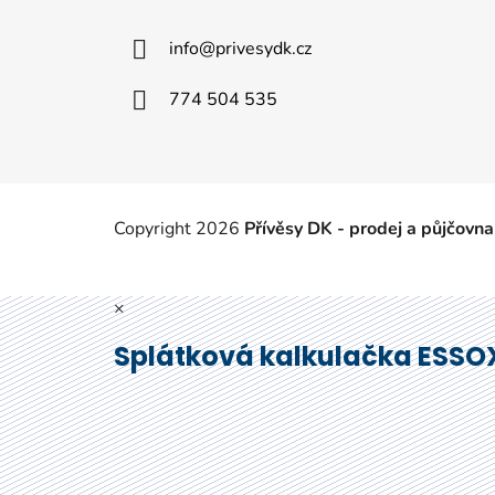
p
a
info
@
privesydk.cz
t
í
774 504 535
Copyright 2026
Přívěsy DK - prodej a půjčovna
×
Splátková kalkulačka ESSO