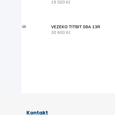
19 500 Kč
VEZEKO TITBIT 08A 13R
30 600 Kč
Z
á
Kontakt