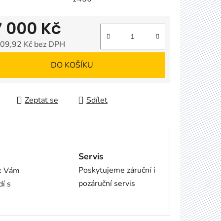
7 000 Kč
09,92 Kč bez DPH
 cena:
DO KOŠÍKU
Zeptat se
Sdílet
Servis
Poskytujeme záruční i
ík Vám
pozáruční servis
dí s