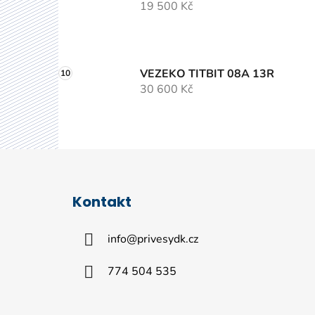
19 500 Kč
VEZEKO TITBIT 08A 13R
30 600 Kč
Z
á
Kontakt
p
a
info
@
privesydk.cz
t
í
774 504 535