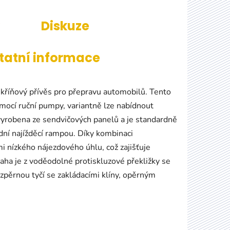
Diskuze
tatní informace
říňový přívěs pro přepravu automobilů. Tento
mocí ruční pumpy, variantně lze nabídnout
vyrobena ze sendvičových panelů a je standardně
ní najížděcí rampou. Díky kombinaci
i nízkého nájezdového úhlu, což zajišťuje
aha je z voděodolné protiskluzové překližky se
ozpěrnou tyčí se zakládacími klíny, opěrným