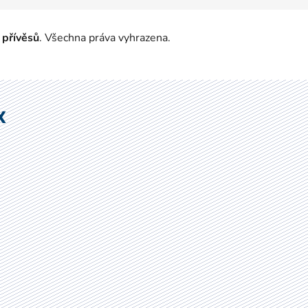
 přívěsů
. Všechna práva vyhrazena.
X