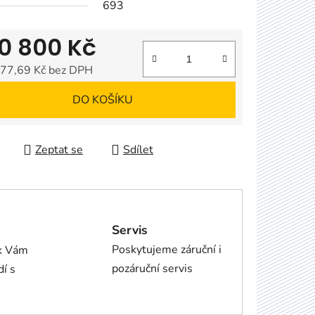
693
0 800 Kč
77,69 Kč bez DPH
 cena:
DO KOŠÍKU
Zeptat se
Sdílet
Servis
Poskytujeme záruční i
ík Vám
pozáruční servis
dí s