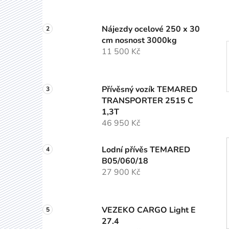
p
a
Nájezdy ocelové 250 x 30
n
cm nosnost 3000kg
e
11 500 Kč
l
Přívěsný vozík TEMARED
TRANSPORTER 2515 C
1,3T
46 950 Kč
Lodní přívěs TEMARED
B05/060/18
27 900 Kč
VEZEKO CARGO Light E
27.4