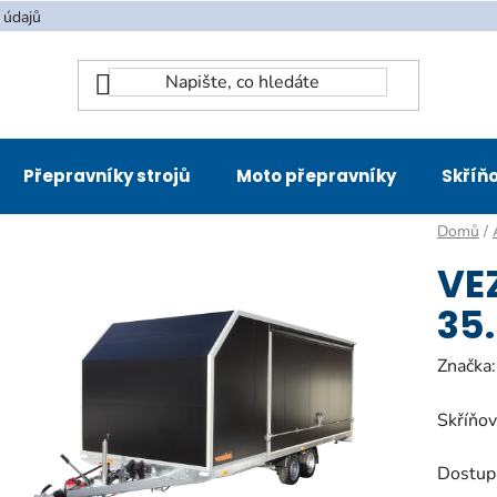
 údajů
Přepravníky strojů
Moto přepravníky
Skříňo
Domů
/
VE
35
Značka
Skříňov
Dostup