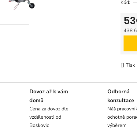
Kód:
53
438 6
Měrná
Tisk
Dovoz až k vám
Odborná
domů
konzultace
Cena za dovoz dle
Náš pracovn
vzdálenosti od
ochotně pora
Boskovic
výběrem