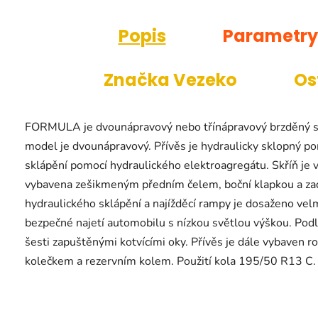
Popis
Parametry
Značka
Vezeko
Os
FORMULA je dvounápravový nebo třínápravový brzděný sk
model je dvounápravový. Přívěs je hydraulicky sklopný po
sklápění pomocí hydraulického elektroagregátu. Skříň je 
vybavena zešikmeným předním čelem, boční klapkou a zad
hydraulického sklápění a najížděcí rampy je dosaženo velm
bezpečné najetí automobilu s nízkou světlou výškou. Podl
šesti zapuštěnými kotvícími oky. Přívěs je dále vybaven r
kolečkem a rezervním kolem. Použití kola 195/50 R13 C.