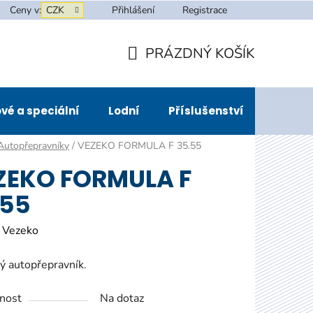
Ceny v:
CZK
Přihlášení
Registrace
PRÁZDNÝ KOŠÍK
NÁKUPNÍ
KOŠÍK
vé a speciální
Lodní
Příslušenství
Půjčov
Autopřepravníky
/
VEZEKO FORMULA F 35.55
ZEKO FORMULA F
.55
:
Vezeko
ý autopřepravník.
nost
Na dotaz