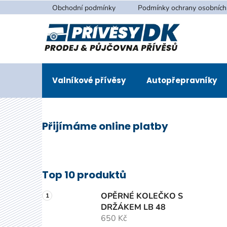
Přejít
Obchodní podmínky
Podmínky ochrany osobních
na
obsah
Valníkové přívěsy
Autopřepravníky
P
Přijímáme online platby
o
s
t
r
Top 10 produktů
a
n
OPĚRNÉ KOLEČKO S
n
DRŽÁKEM LB 48
650 Kč
í