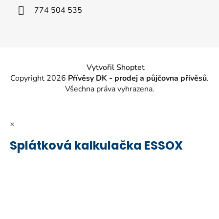
í
774 504 535
Vytvořil Shoptet
Copyright 2026
Přívěsy DK - prodej a půjčovna přívěsů
.
Všechna práva vyhrazena.
×
Splátková kalkulačka ESSOX