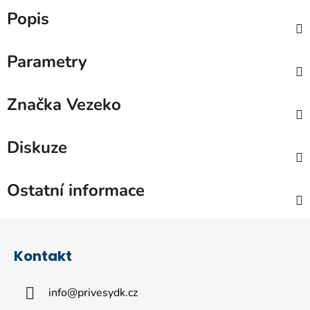
Popis
Parametry
Značka
Vezeko
Diskuze
Ostatní informace
Z
á
Kontakt
p
a
info
@
privesydk.cz
t