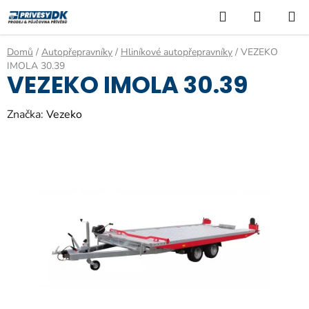
Přejít
Hledat
NÁKUP
na
KOŠÍK
obsah
Domů
/
Autopřepravníky
/
Hliníkové autopřepravníky
/
VEZEKO
IMOLA 30.39
VEZEKO IMOLA 30.39
Značka:
Vezeko