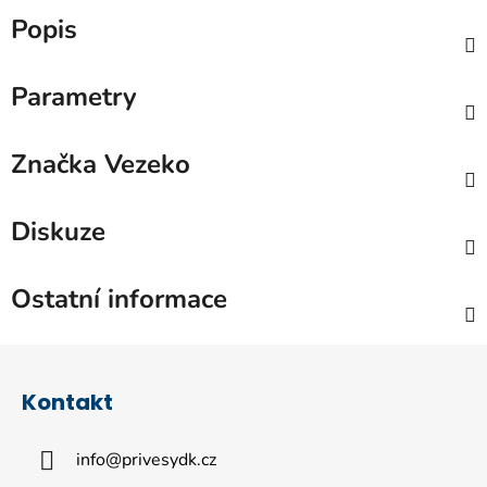
Popis
Parametry
Značka
Vezeko
Diskuze
Ostatní informace
Z
á
Kontakt
p
a
info
@
privesydk.cz
t