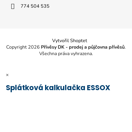
í
774 504 535
Vytvořil Shoptet
Copyright 2026
Přívěsy DK - prodej a půjčovna přívěsů
.
Všechna práva vyhrazena.
×
Splátková kalkulačka ESSOX