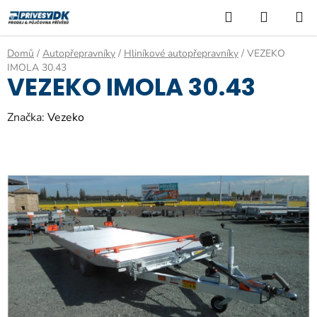
Přejít
Hledat
NÁKUP
na
KOŠÍK
obsah
Domů
/
Autopřepravníky
/
Hliníkové autopřepravníky
/
VEZEKO
IMOLA 30.43
VEZEKO IMOLA 30.43
Značka:
Vezeko