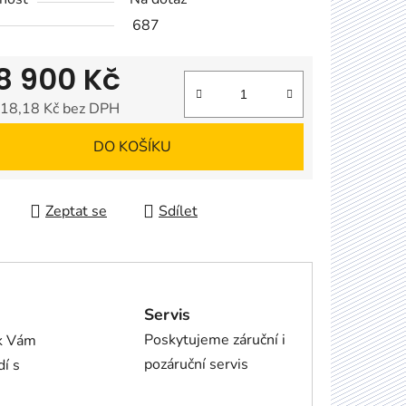
687
8 900 Kč
18,18 Kč bez DPH
 cena:
DO KOŠÍKU
Zeptat se
Sdílet
Servis
Poskytujeme záruční i
ík Vám
pozáruční servis
dí s