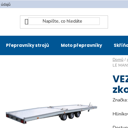
 údajů
Přepravníky strojů
Moto přepravníky
Skříňo
Domů
/
LE MANS
VE
zk
Značka
Hliníko
Dostup