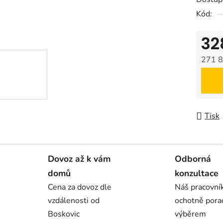
Kód:
32
271 8
Měrná
Tisk
Dovoz až k vám
Odborná
domů
konzultace
Cena za dovoz dle
Náš pracovn
vzdálenosti od
ochotně pora
Boskovic
výběrem