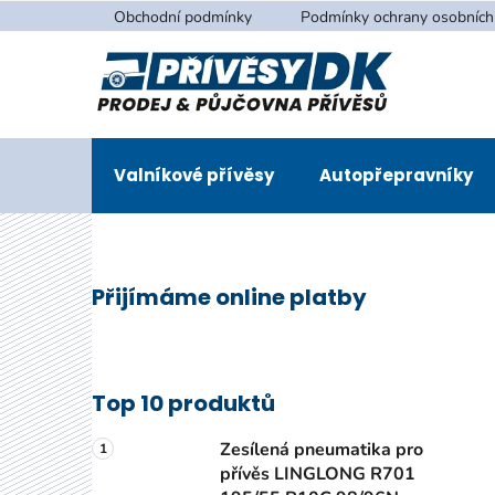
Přejít
Obchodní podmínky
Podmínky ochrany osobních
na
obsah
Valníkové přívěsy
Autopřepravníky
P
Přijímáme online platby
o
s
t
r
Top 10 produktů
a
n
Zesílená pneumatika pro
n
přívěs LINGLONG R701