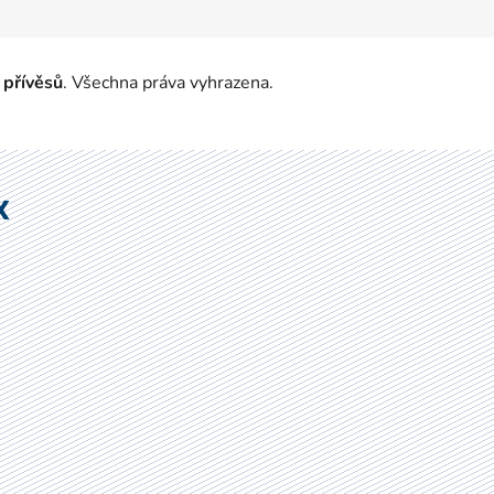
 přívěsů
. Všechna práva vyhrazena.
X