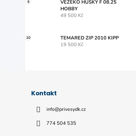
VEZEKO HUSKY F 08.25
HOBBY
49 500 Kč
TEMARED ZIP 2010 KIPP
19 500 Kč
Z
á
Kontakt
p
a
info
@
privesydk.cz
t
í
774 504 535