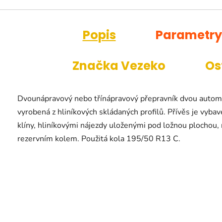
Popis
Parametry
Značka
Vezeko
Os
Dvounápravový nebo třínápravový přepravník dvou automob
vyrobená z hliníkových skládaných profilů. Přívěs je vyb
klíny, hliníkovými nájezdy uloženými pod ložnou plochou
rezervním kolem. Použitá kola 195/50 R13 C.