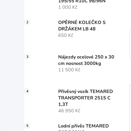
195/55 R10C 98/96N
í
1 000 Kč
p
a
OPĚRNÉ KOLEČKO S
n
DRŽÁKEM LB 48
e
650 Kč
l
Nájezdy ocelové 250 x 30
cm nosnost 3000kg
11 500 Kč
Přívěsný vozík TEMARED
TRANSPORTER 2515 C
1,3T
46 950 Kč
Lodní přívěs TEMARED