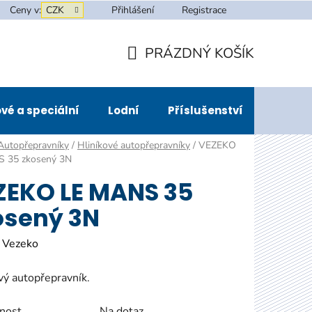
Ceny v:
CZK
Přihlášení
Registrace
PRÁZDNÝ KOŠÍK
NÁKUPNÍ
KOŠÍK
vé a speciální
Lodní
Příslušenství
Půjčov
Autopřepravníky
/
Hliníkové autopřepravníky
/
VEZEKO
 35 zkosený 3N
ZEKO LE MANS 35
osený 3N
:
Vezeko
vý autopřepravník.
nost
Na dotaz