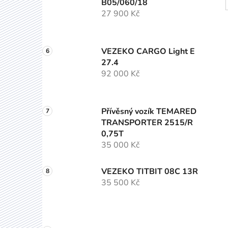
B05/060/18
27 900 Kč
VEZEKO CARGO Light E
27.4
92 000 Kč
Přívěsný vozík TEMARED
TRANSPORTER 2515/R
0,75T
35 000 Kč
VEZEKO TITBIT 08C 13R
35 500 Kč