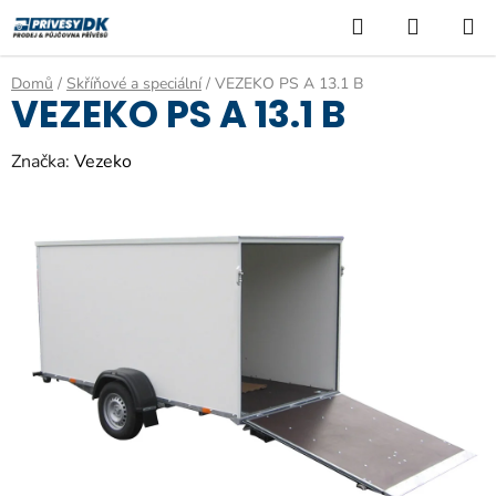
Přejít
Hledat
NÁKUP
na
KOŠÍK
obsah
Domů
/
Skříňové a speciální
/
VEZEKO PS A 13.1 B
VEZEKO PS A 13.1 B
Značka:
Vezeko