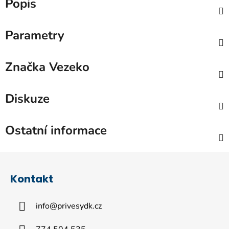
Popis
Parametry
Značka
Vezeko
Diskuze
Ostatní informace
Z
á
Kontakt
p
a
info
@
privesydk.cz
t
í