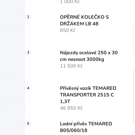
1 000 Kč
p
a
OPĚRNÉ KOLEČKO S
n
DRŽÁKEM LB 48
e
650 Kč
l
Nájezdy ocelové 250 x 30
cm nosnost 3000kg
11 500 Kč
Přívěsný vozík TEMARED
TRANSPORTER 2515 C
1,3T
46 950 Kč
Lodní přívěs TEMARED
B05/060/18