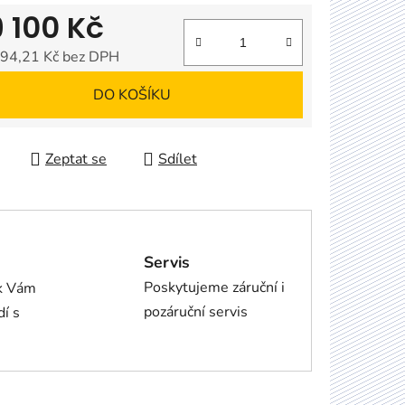
9 100 Kč
94,21 Kč bez DPH
 cena:
DO KOŠÍKU
Zeptat se
Sdílet
Servis
Poskytujeme záruční i
ík Vám
pozáruční servis
dí s