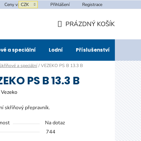
Ceny v:
CZK
Přihlášení
Registrace
PRÁZDNÝ KOŠÍK
NÁKUPNÍ
KOŠÍK
vé a speciální
Lodní
Příslušenství
Půjčov
Skříňové a speciální
/
VEZEKO PS B 13.3 B
EKO PS B 13.3 B
:
Vezeko
ní skříňový přepravník.
nost
Na dotaz
744