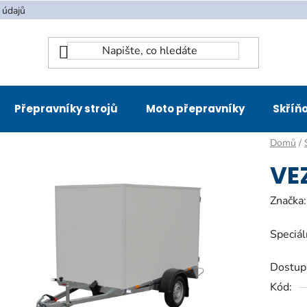
 údajů
Přepravníky strojů
Moto přepravníky
Skříňo
Domů
/
VEZ
Značka
Speciál
Dostup
Kód: