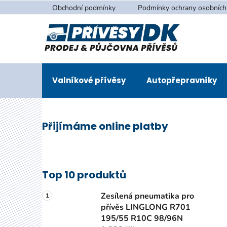
Přejít
Obchodní podmínky
Podmínky ochrany osobních
na
obsah
Valníkové přívěsy
Autopřepravníky
P
Přijímáme online platby
o
s
t
r
Top 10 produktů
a
n
Zesílená pneumatika pro
n
přívěs LINGLONG R701
195/55 R10C 98/96N
í