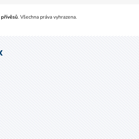
 přívěsů
. Všechna práva vyhrazena.
X