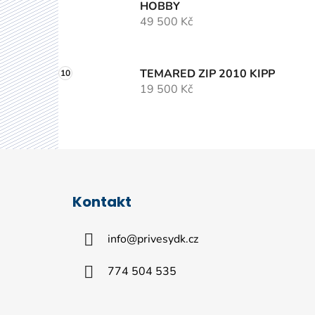
HOBBY
49 500 Kč
TEMARED ZIP 2010 KIPP
19 500 Kč
Z
á
Kontakt
p
a
info
@
privesydk.cz
t
í
774 504 535