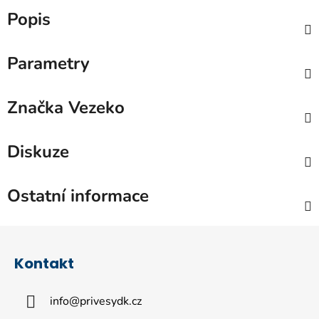
Popis
Parametry
Značka
Vezeko
Diskuze
Ostatní informace
Z
á
Kontakt
p
a
info
@
privesydk.cz
t