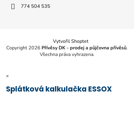
í
774 504 535
Vytvořil Shoptet
Copyright 2026
Přívěsy DK - prodej a půjčovna přívěsů
.
Všechna práva vyhrazena.
×
Splátková kalkulačka ESSOX