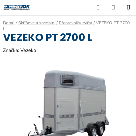
Přejít
Hledat
NÁKUP
na
KOŠÍK
obsah
Domů
/
Skříňové a speciální
/
Přepravníky zvířat
/
VEZEKO PT 2700
L
VEZEKO PT 2700 L
Značka:
Vezeko