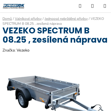
Přejít
Hledat
NÁKUP
na
KOŠÍK
obsah
Domů
/
Valníkové přívěsy
/
Jednoosé nebržděné přívěsy
/
VEZEKO
SPECTRUM B 08.25 , zesílená náprava
VEZEKO SPECTRUM B
08.25 , zesílená náprava
Značka:
Vezeko