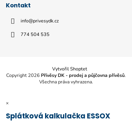
á
Kontakt
p
a
info
@
privesydk.cz
t
í
774 504 535
Vytvořil Shoptet
Copyright 2026
Přívěsy DK - prodej a půjčovna přívěsů
.
Všechna práva vyhrazena.
×
Splátková kalkulačka ESSOX