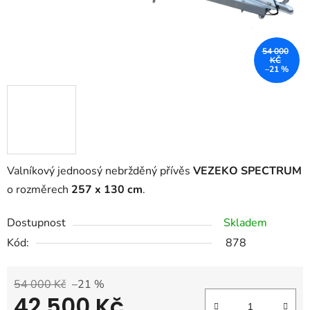
54 000
KČ
–21 %
Valníkový jednoosý nebržděný přívěs
VEZEKO SPECTRUM
o rozměrech
257 x 130 cm
.
Dostupnost
Skladem
Kód:
878
54 000 Kč
–21 %
42 500 Kč