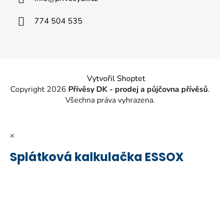
t
í
774 504 535
Vytvořil Shoptet
Copyright 2026
Přívěsy DK - prodej a půjčovna přívěsů
.
Všechna práva vyhrazena.
×
Splátková kalkulačka ESSOX