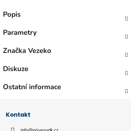
Popis
Parametry
Značka
Vezeko
Diskuze
Ostatní informace
Z
á
Kontakt
p
a
info
@
privesydk.cz