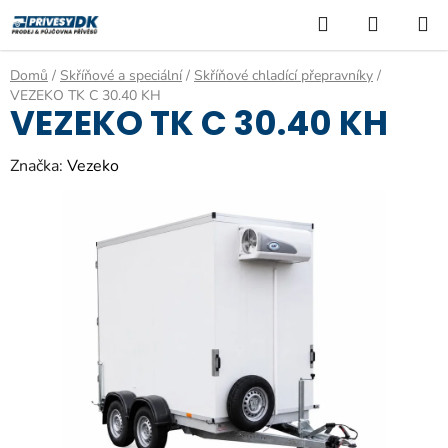
Přejít
Hledat
NÁKUP
na
KOŠÍK
obsah
Domů
/
Skříňové a speciální
/
Skříňové chladící přepravníky
/
VEZEKO TK C 30.40 KH
VEZEKO TK C 30.40 KH
Značka:
Vezeko