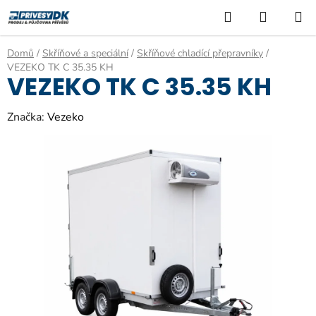
Přejít
Hledat
NÁKUP
na
KOŠÍK
obsah
Domů
/
Skříňové a speciální
/
Skříňové chladící přepravníky
/
VEZEKO TK C 35.35 KH
VEZEKO TK C 35.35 KH
Značka:
Vezeko