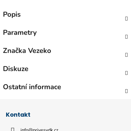
Popis
Parametry
Značka
Vezeko
Diskuze
Ostatní informace
Z
á
Kontakt
p
a
info
@
privesydk.cz