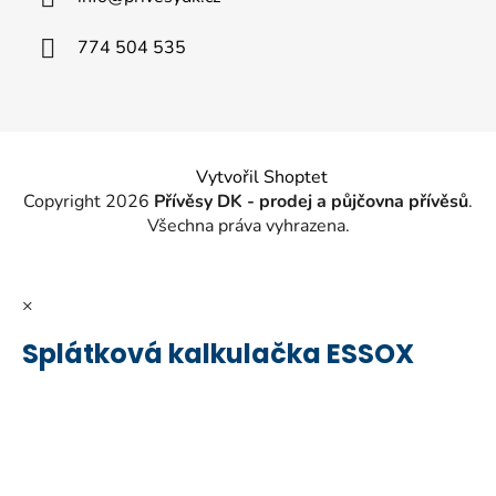
t
í
774 504 535
Vytvořil Shoptet
Copyright 2026
Přívěsy DK - prodej a půjčovna přívěsů
.
Všechna práva vyhrazena.
×
Splátková kalkulačka ESSOX