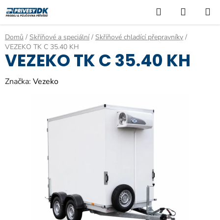
Přejít
Hledat
NÁKUP
na
KOŠÍK
obsah
Domů
/
Skříňové a speciální
/
Skříňové chladící přepravníky
/
VEZEKO TK C 35.40 KH
VEZEKO TK C 35.40 KH
Značka:
Vezeko