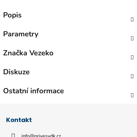
Popis
Parametry
Značka
Vezeko
Diskuze
Ostatní informace
Z
á
Kontakt
p
a
info
@
privesydk.cz