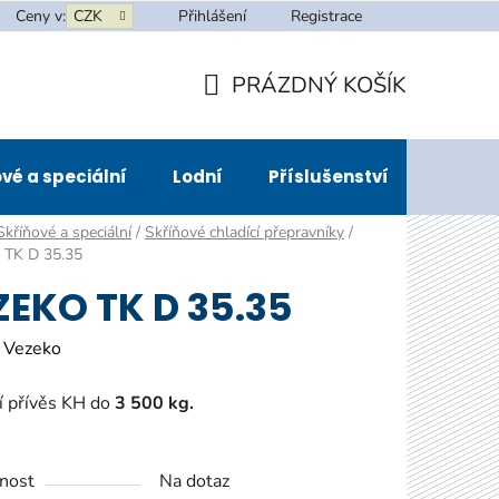
Ceny v:
CZK
Přihlášení
Registrace
PRÁZDNÝ KOŠÍK
NÁKUPNÍ
KOŠÍK
vé a speciální
Lodní
Příslušenství
Půjčov
Skříňové a speciální
/
Skříňové chladící přepravníky
/
TK D 35.35
ZEKO TK D 35.35
:
Vezeko
í přívěs KH do
3 5
00 kg.
nost
Na dotaz