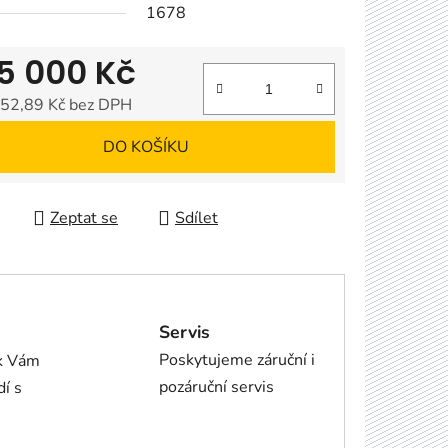
1678
5 000 Kč
52,89 Kč bez DPH
 cena:
DO KOŠÍKU
Zeptat se
Sdílet
Servis
Poskytujeme záruční i
ík Vám
pozáruční servis
dí s