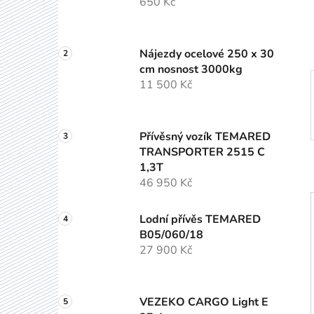
650 Kč
í
p
a
Nájezdy ocelové 250 x 30
n
cm nosnost 3000kg
e
11 500 Kč
l
Přívěsný vozík TEMARED
TRANSPORTER 2515 C
1,3T
46 950 Kč
Lodní přívěs TEMARED
B05/060/18
27 900 Kč
VEZEKO CARGO Light E