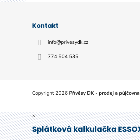
Z
á
Kontakt
p
a
info
@
privesydk.cz
t
í
774 504 535
Copyright 2026
Přívěsy DK - prodej a půjčovna
×
Splátková kalkulačka ESSO