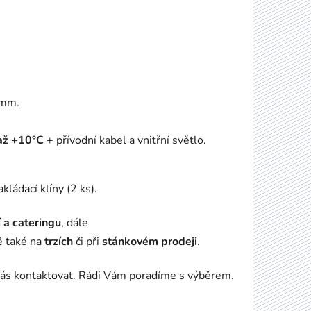
 mm.
až +10°C
+ přívodní kabel a vnitřní světlo.
ládací klíny (2 ks).
 a cateringu
, dále
ě také na
trzích
či při
stánkovém prodeji
.
nás kontaktovat. Rádi Vám poradíme s výběrem.