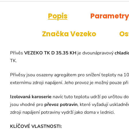
Popis
Parametry
Značka
Vezeko
Os
Přívěs
VEZEKO TK D 35.35 KH
je dvounápravový
chladic
TK.
Přívěsy jsou osazeny agregátem pro snížení teploty na 10°
externímu zdroji napájení. Jeho provoz je možný pouze při 
Izolovaná karoserie
navíc tuto teplotu udrží po určitou d
jsou vhodné pro
převoz potravin
, které vyžadují uskladně
zdroji napájení potraviny vydrží jako doma v lednici.
KLÍČOVÉ VLASTNOSTI: