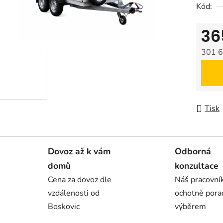
Kód:
36
301 6
Měrná
Tisk
Dovoz až k vám
Odborná
domů
konzultace
Cena za dovoz dle
Náš pracovn
vzdálenosti od
ochotně pora
Boskovic
výběrem