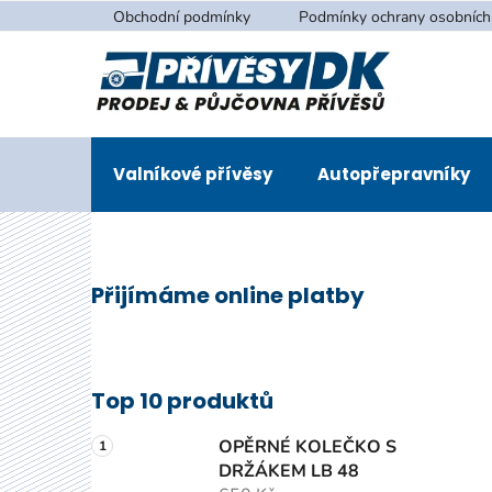
Přejít
Obchodní podmínky
Podmínky ochrany osobních
na
obsah
Valníkové přívěsy
Autopřepravníky
P
Přijímáme online platby
o
s
t
r
Top 10 produktů
a
n
OPĚRNÉ KOLEČKO S
n
DRŽÁKEM LB 48