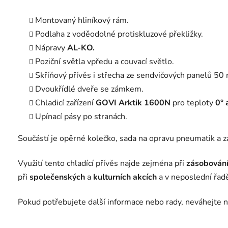
Montovaný hliníkový rám.
Podlaha z voděodolné protiskluzové překližky.
Nápravy
AL-KO.
Poziční světla vpředu a couvací světlo.
Skříňový přívěs i střecha ze sendvičových panelů 50
Dvoukřídlé dveře se zámkem.
Chladicí zařízení
GOVI Arktik 1600N
pro teploty
0° 
Upínací pásy po stranách.
Součástí je opěrné kolečko, sada na opravu pneumatik a zak
Využití tento chladící přívěs najde zejména při
zásobování
při
společenských
a
kulturních akcích
a v neposlední řad
Pokud potřebujete další informace nebo rady, neváhejte 