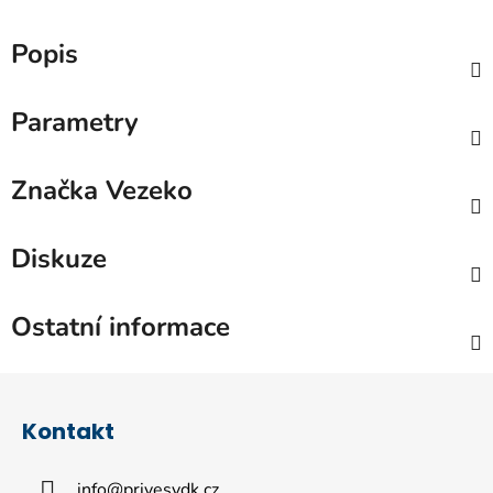
Popis
Parametry
Značka
Vezeko
Diskuze
Ostatní informace
Z
á
Kontakt
p
a
info
@
privesydk.cz