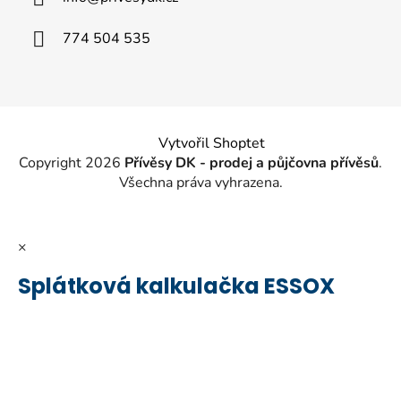
t
í
774 504 535
Vytvořil Shoptet
Copyright 2026
Přívěsy DK - prodej a půjčovna přívěsů
.
Všechna práva vyhrazena.
×
Splátková kalkulačka ESSOX