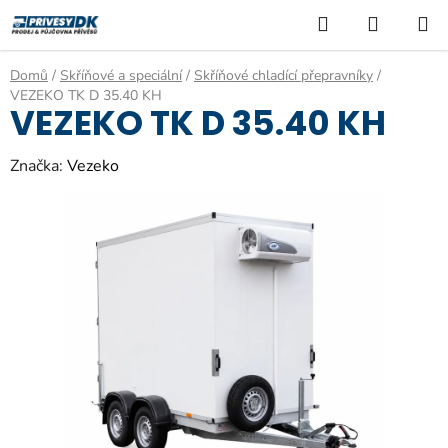
Přejít
Hledat
NÁKUP
na
KOŠÍK
obsah
Domů
/
Skříňové a speciální
/
Skříňové chladící přepravníky
/
VEZEKO TK D 35.40 KH
VEZEKO TK D 35.40 KH
Značka:
Vezeko