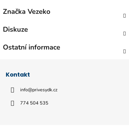
Značka
Vezeko
Diskuze
Ostatní informace
Z
á
Kontakt
p
a
info
@
privesydk.cz
t
í
774 504 535