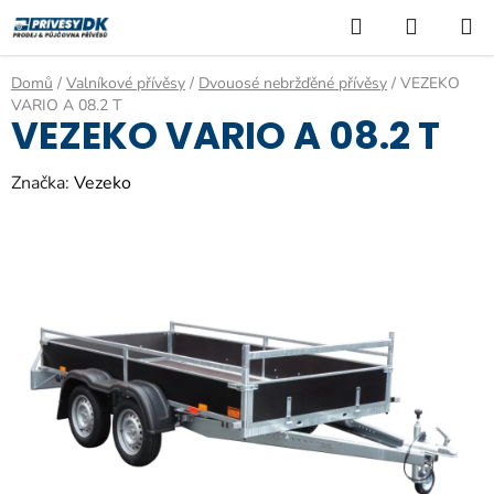
Přejít
Hledat
NÁKUP
na
KOŠÍK
obsah
Domů
/
Valníkové přívěsy
/
Dvouosé nebržďěné přívěsy
/
VEZEKO
VARIO A 08.2 T
VEZEKO VARIO A 08.2 T
Značka:
Vezeko